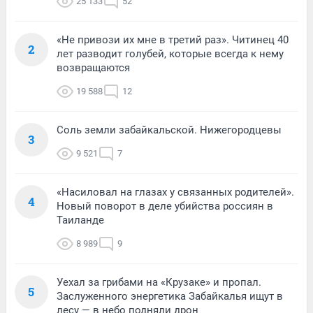
25 133
52
«Не привози их мне в третий раз». Читинец 40
2
лет разводит голубей, которые всегда к нему
возвращаются
19 588
12
Соль земли забайкальской. Нижегородцевы
3
9 521
7
«Насиловал на глазах у связанных родителей».
4
Новый поворот в деле убийства россиян в
Таиланде
8 989
9
Уехал за грибами на «Крузаке» и пропал.
5
Заслуженного энергетика Забайкалья ищут в
лесу — в небо подняли дрон