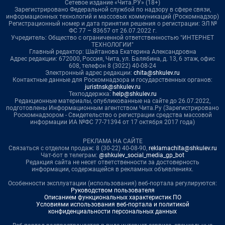
Сетевое издание «Чита.РУ» (18+)
Зарегистрировано Федеральной службой по надзору в сфере связи,
информационных технологий и массовых коммуникаций (Роскомнадзор)
Регистрационный номер и дата принятия решения о регистрации: ЭЛ №
ФС 77 – 83657 от 26.07.2022 г.
Учредитель: Общество с ограниченной ответственностью "ИНТЕРНЕТ
ТЕХНОЛОГИИ"
Главный редактор: Шайтанова Екатерина Александровна
Адрес редакции: 672000, Россия, Чита, ул. Балябина, д. 13, 6 этаж, офис
608, телефон 8 (3022) 40-08-24
Электронный адрес редакции:
chita@shkulev.ru
Контактные данные для Роскомнадзора и государственных органов:
juristnsk@shkulev.ru
Техподдержка:
help@shkulev.ru
Редакционные материалы, опубликованные на сайте до 26.07.2022,
подготовлены Информационным агентством Чита.Ру (Зарегистрировано
Роскомнадзором - Свидетельство о регистрации средства массовой
информации ИА №ФС 77-71394 от 17 октября 2017 года)
РЕКЛАМА НА САЙТЕ
Связаться с отделом продаж: 8 (30-22) 40-08-90,
reklamachita@shkulev.ru
Чат-бот в телеграм:
@shkulev_social_media_gp_bot
Редакция сайта не несет ответственности за достоверность
информации, содержащейся в рекламных объявлениях.
Особенности эксплуатации (использования) веб-портала регулируются:
Руководством пользователя
Описанием функциональных характеристик ПО
Условиями использования веб-портала и политикой
конфиденциальности персональных данных