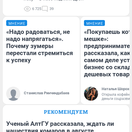
6 725
39
МНЕНИЕ
МНЕНИЕ
«Надо радоваться, не
«Покупаешь кот
надо напрягаться».
мешке»:
Почему зумеры
предпринимате
перестали стремиться
рассказала, как
к успеху
самом деле уст
бизнес со скла
дешевых товар
Наталья Шорохо
Станислав Ринчиндабаев
Открыла кофейну
деньги соцразви
РЕКОМЕНДУЕМ
Ученый АлтГУ рассказала, ждать ли
нашествия комаров в августе