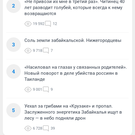
«Не привози их мне в третий раз». Читинец 40
2
лет разводит голубей, которые всегда к нему
возвращаются
19 592
12
Соль земли забайкальской. Нижегородцевы
3
9 718
7
«Насиловал на глазах у связанных родителей».
4
Новый поворот в деле убийства россиян в
Таиланде
9 001
9
Уехал за грибами на «Крузаке» и пропал.
5
Заслуженного энергетика Забайкалья ищут в
лесу — в небо подняли дрон
6 728
39