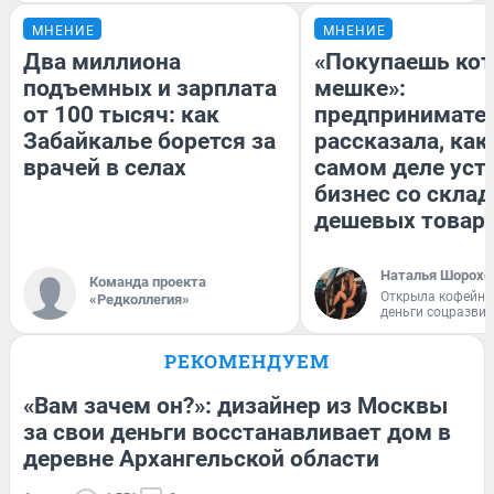
МНЕНИЕ
МНЕНИЕ
Два миллиона
«Покупаешь кот
подъемных и зарплата
мешке»:
от 100 тысяч: как
предпринимате
Забайкалье борется за
рассказала, как
врачей в селах
самом деле уст
бизнес со скла
дешевых товар
Наталья Шорохо
Команда проекта
Открыла кофейну
«Редколлегия»
деньги соцразви
РЕКОМЕНДУЕМ
«Вам зачем он?»: дизайнер из Москвы
за свои деньги восстанавливает дом в
деревне Архангельской области