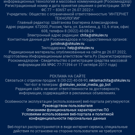
информационных технологий и массовых коммуникаций (Роскомнадзор)
Регистрационный номер и дата принятия решения о регистрации: ЭЛ №
ФС 77 – 83657 от 26.07.2022 г.
Учредитель: Общество с ограниченной ответственностью "ИНТЕРНЕТ
ТЕХНОЛОГИИ"
Главный редактор: Шайтанова Екатерина Александровна
Адрес редакции: 672000, Россия, Чита, ул. Балябина, д. 13, 6 этаж, офис
608, телефон 8 (3022) 40-08-24
Электронный адрес редакции:
chita@shkulev.ru
Контактные данные для Роскомнадзора и государственных органов:
juristnsk@shkulev.ru
Техподдержка:
help@shkulev.ru
Редакционные материалы, опубликованные на сайте до 26.07.2022,
подготовлены Информационным агентством Чита.Ру (Зарегистрировано
Роскомнадзором - Свидетельство о регистрации средства массовой
информации ИА №ФС 77-71394 от 17 октября 2017 года)
РЕКЛАМА НА САЙТЕ
Связаться с отделом продаж: 8 (30-22) 40-08-90,
reklamachita@shkulev.ru
Чат-бот в телеграм:
@shkulev_social_media_gp_bot
Редакция сайта не несет ответственности за достоверность
информации, содержащейся в рекламных объявлениях.
Особенности эксплуатации (использования) веб-портала регулируются:
Руководством пользователя
Описанием функциональных характеристик ПО
Условиями использования веб-портала и политикой
конфиденциальности персональных данных
Веб-портал распространяется в виде интернет-сервиса, специальные
действия по установке на стороне пользователя не требуются