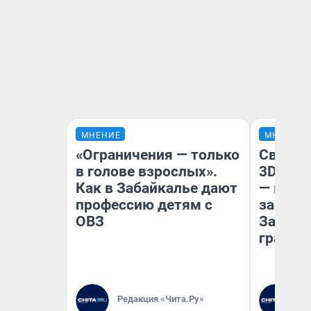
МНЕНИЕ
МНЕНИЕ
«Ограничения — только
Светящ
в голове взрослых».
3D‑пам
Как в Забайкалье дают
— как 
профессию детям с
закрыт
ОВЗ
Забайк
гранто
Редакция «Чита.Ру»
Ре