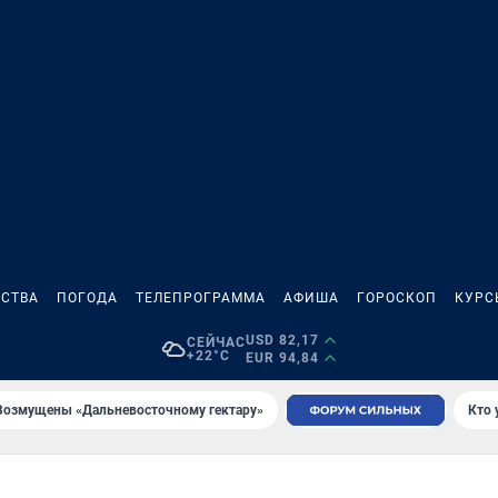
СТВА
ПОГОДА
ТЕЛЕПРОГРАММА
АФИША
ГОРОСКОП
КУРС
USD 82,17
СЕЙЧАС
+22°C
EUR 94,84
Возмущены «Дальневосточному гектару»
Кто 