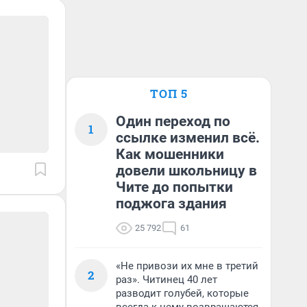
ТОП 5
Один переход по
1
ссылке изменил всё.
Как мошенники
довели школьницу в
Чите до попытки
поджога здания
25 792
61
«Не привози их мне в третий
2
раз». Читинец 40 лет
разводит голубей, которые