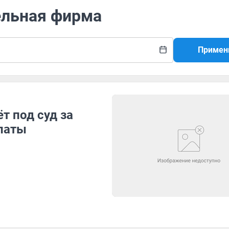
ельная фирма
Примен
т под суд за
платы