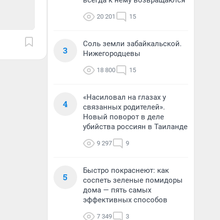
всегда к нему возвращаются
20 201
15
Соль земли забайкальской.
3
Нижегородцевы
18 800
15
«Насиловал на глазах у
4
связанных родителей».
Новый поворот в деле
убийства россиян в Таиланде
9 297
9
Быстро покраснеют: как
5
соспеть зеленые помидоры
дома — пять самых
эффективных способов
7 349
3