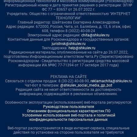
информационных технологий и массовых коммуникаций (Роскомнадзор)
Регистрационный номер и дата принятия решения о регистрации: ЭЛ №
ФС 77 – 83657 от 26.07.2022 г.
Учредитель: Общество с ограниченной ответственностью "ИНТЕРНЕТ
ТЕХНОЛОГИИ"
Главный редактор: Шайтанова Екатерина Александровна
Адрес редакции: 672000, Россия, Чита, ул. Балябина, д. 13, 6 этаж, офис
608, телефон 8 (3022) 40-08-24
Электронный адрес редакции:
chita@shkulev.ru
Контактные данные для Роскомнадзора и государственных органов:
juristnsk@shkulev.ru
Техподдержка:
help@shkulev.ru
Редакционные материалы, опубликованные на сайте до 26.07.2022,
подготовлены Информационным агентством Чита.Ру (Зарегистрировано
Роскомнадзором - Свидетельство о регистрации средства массовой
информации ИА №ФС 77-71394 от 17 октября 2017 года)
РЕКЛАМА НА САЙТЕ
Связаться с отделом продаж: 8 (30-22) 40-08-90,
reklamachita@shkulev.ru
Чат-бот в телеграм:
@shkulev_social_media_gp_bot
Редакция сайта не несет ответственности за достоверность
информации, содержащейся в рекламных объявлениях.
Особенности эксплуатации (использования) веб-портала регулируются:
Руководством пользователя
Описанием функциональных характеристик ПО
Условиями использования веб-портала и политикой
конфиденциальности персональных данных
Веб-портал распространяется в виде интернет-сервиса, специальные
действия по установке на стороне пользователя не требуются