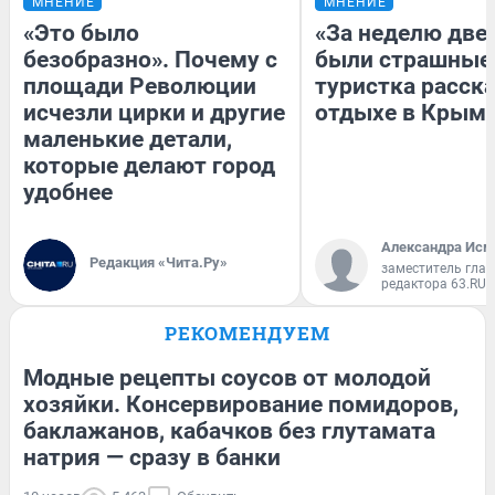
МНЕНИЕ
МНЕНИЕ
«Это было
«За неделю две
безобразно». Почему с
были страшные
площади Революции
туристка расска
исчезли цирки и другие
отдыхе в Крым
маленькие детали,
которые делают город
удобнее
Александра Исм
Редакция «Чита.Ру»
заместитель глав
редактора 63.RU
РЕКОМЕНДУЕМ
Модные рецепты соусов от молодой
хозяйки. Консервирование помидоров,
баклажанов, кабачков без глутамата
натрия — сразу в банки