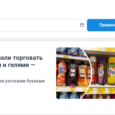
Примен
чали торговать
и гелями —
ли русскими буквами