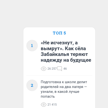
ТОП 5
«Не исчезнут, а
1
вымрут». Как сёла
Забайкалья теряют
надежду на будущее
26 257
46
Подготовка к школе делит
2
родителей на два лагеря —
узнали, в какой лучше
попасть
21 415