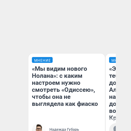
МНЕНИЕ
МНЕНИЕ
«Мы видим нового
«Эй, ст
Нолана»: с каким
тебя». 
настроем нужно
догоня
смотреть «Одиссею»,
Алекса
чтобы она не
на роди
выглядела как фиаско
дофам
воспом
Красно
Ко
Надежда Губарь