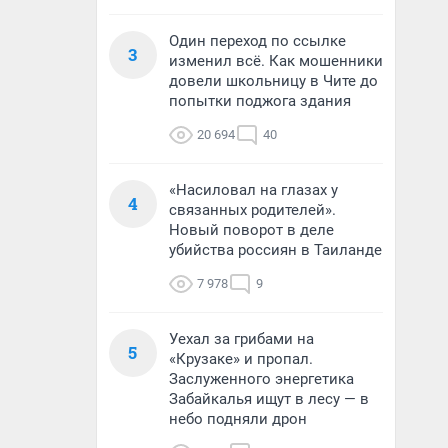
Один переход по ссылке
3
изменил всё. Как мошенники
довели школьницу в Чите до
попытки поджога здания
20 694
40
«Насиловал на глазах у
4
связанных родителей».
Новый поворот в деле
убийства россиян в Таиланде
7 978
9
Уехал за грибами на
5
«Крузаке» и пропал.
Заслуженного энергетика
Забайкалья ищут в лесу — в
небо подняли дрон