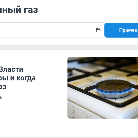
нный газ
Примен
Власти
ры и когда
аз
а