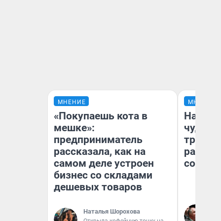
МНЕНИЕ
МНЕНИЕ
«Покупаешь кота в
Наслед
мешке»:
чудом 
предприниматель
трансп
рассказала, как на
разнес
самом деле устроен
советс
бизнес со складами
дешевых товаров
Ол
Наталья Шорохова
Бл