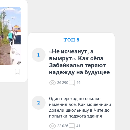
ТОП 5
«Не исчезнут, а
1
вымрут». Как сёла
Забайкалья теряют
надежду на будущее
26 290
46
Один переход по ссылке
2
изменил всё. Как мошенники
довели школьницу в Чите до
попытки поджога здания
22 026
41