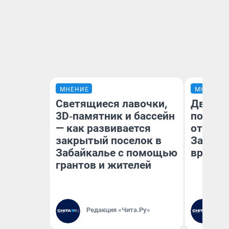
МНЕНИЕ
МНЕНИЕ
Светящиеся лавочки,
Два ми
3D‑памятник и бассейн
подъем
— как развивается
от 100 
закрытый поселок в
Забайк
Забайкалье с помощью
врачей 
грантов и жителей
Редакция «Чита.Ру»
Ре