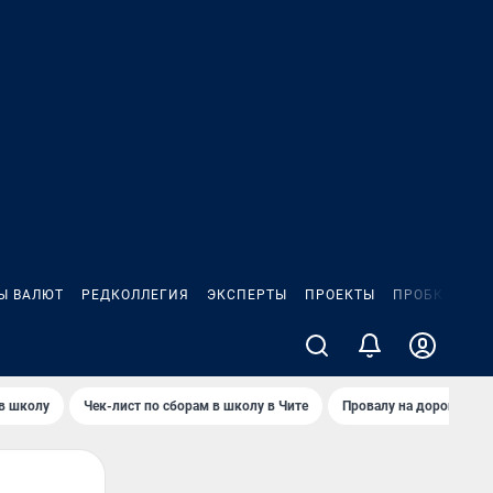
Ы ВАЛЮТ
РЕДКОЛЛЕГИЯ
ЭКСПЕРТЫ
ПРОЕКТЫ
ПРОБКИ
ИГ
 в школу
Чек-лист по сборам в школу в Чите
Провалу на дороге пол