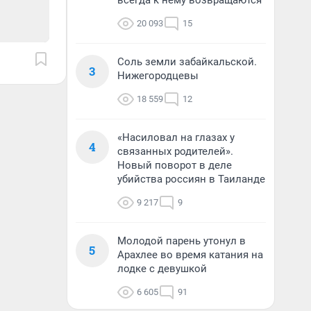
всегда к нему возвращаются
20 093
15
Соль земли забайкальской.
3
Нижегородцевы
18 559
12
«Насиловал на глазах у
4
связанных родителей».
Новый поворот в деле
убийства россиян в Таиланде
9 217
9
Молодой парень утонул в
5
Арахлее во время катания на
лодке с девушкой
6 605
91