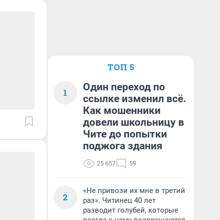
ТОП 5
Один переход по
1
ссылке изменил всё.
Как мошенники
довели школьницу в
Чите до попытки
поджога здания
25 657
59
«Не привози их мне в третий
2
раз». Читинец 40 лет
разводит голубей, которые