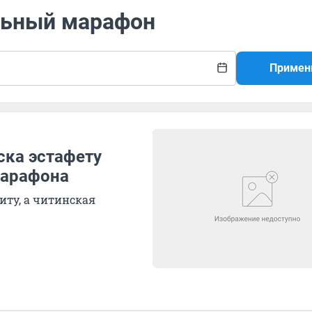
альный марафон
Примен
ска эстафету
марафона
иту, а читинская