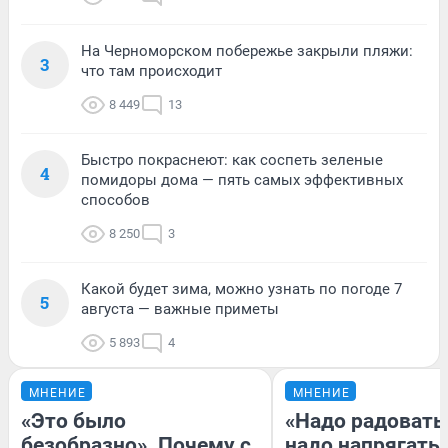
На Черноморском побережье закрыли пляжи:
3
что там происходит
8 449
13
Быстро покраснеют: как соспеть зеленые
4
помидоры дома — пять самых эффективных
способов
8 250
3
Какой будет зима, можно узнать по погоде 7
5
августа — важные приметы
5 893
4
МНЕНИЕ
МНЕНИЕ
«Это было
«Надо радоватьс
безобразно». Почему с
надо напрягатьс