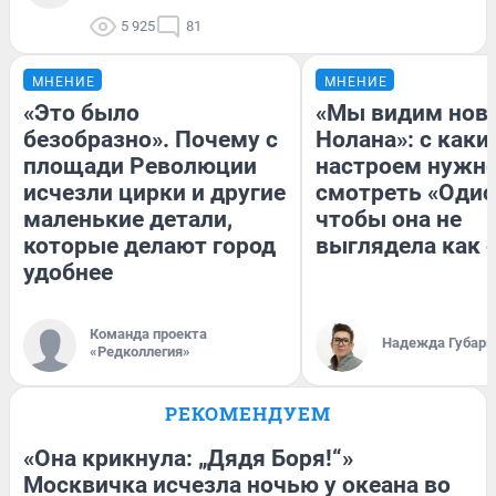
5 925
81
МНЕНИЕ
МНЕНИЕ
«Это было
«Мы видим нов
безобразно». Почему с
Нолана»: с каки
площади Революции
настроем нужн
исчезли цирки и другие
смотреть «Одис
маленькие детали,
чтобы она не
которые делают город
выглядела как 
удобнее
Команда проекта
Надежда Губарь
«Редколлегия»
РЕКОМЕНДУЕМ
«Она крикнула: „Дядя Боря!“»
Москвичка исчезла ночью у океана во