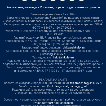
Контактные данные для Роскомнадзора и государственных органов
Сетевое издание «Чита.РУ» (18+)
Зарегистрировано Федеральной службой по надзору в сфере связи,
информационных технологий и массовых коммуникаций (Роскомнадзор)
Регистрационный номер и дата принятия решения о регистрации: ЭЛ №
ФС 77 – 83657 от 26.07.2022 г.
Учредитель: Общество с ограниченной ответственностью "ИНТЕРНЕТ
ТЕХНОЛОГИИ"
Главный редактор: Шайтанова Екатерина Александровна
Адрес редакции: 672000, Россия, Чита, ул. Балябина, д. 13, 6 этаж, офис
608, телефон 8 (3022) 40-08-24
Электронный адрес редакции:
chita@shkulev.ru
Контактные данные для Роскомнадзора и государственных органов:
juristnsk@shkulev.ru
Техподдержка:
help@shkulev.ru
Редакционные материалы, опубликованные на сайте до 26.07.2022,
подготовлены Информационным агентством Чита.Ру (Зарегистрировано
Роскомнадзором - Свидетельство о регистрации средства массовой
информации ИА №ФС 77-71394 от 17 октября 2017 года)
РЕКЛАМА НА САЙТЕ
Связаться с отделом продаж: 8 (30-22) 40-08-90,
reklamachita@shkulev.ru
Чат-бот в телеграм:
@shkulev_social_media_gp_bot
Редакция сайта не несет ответственности за достоверность
информации, содержащейся в рекламных объявлениях.
Особенности эксплуатации (использования) веб-портала регулируются:
Руководством пользователя