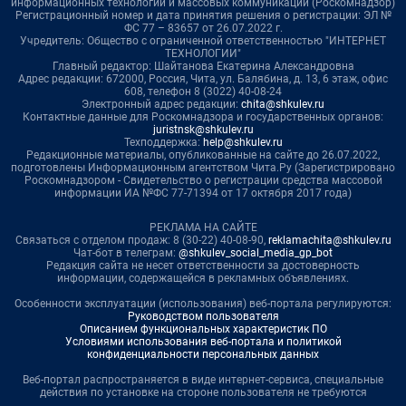
информационных технологий и массовых коммуникаций (Роскомнадзор)
Регистрационный номер и дата принятия решения о регистрации: ЭЛ №
ФС 77 – 83657 от 26.07.2022 г.
Учредитель: Общество с ограниченной ответственностью "ИНТЕРНЕТ
ТЕХНОЛОГИИ"
Главный редактор: Шайтанова Екатерина Александровна
Адрес редакции: 672000, Россия, Чита, ул. Балябина, д. 13, 6 этаж, офис
608, телефон 8 (3022) 40-08-24
Электронный адрес редакции:
chita@shkulev.ru
Контактные данные для Роскомнадзора и государственных органов:
juristnsk@shkulev.ru
Техподдержка:
help@shkulev.ru
Редакционные материалы, опубликованные на сайте до 26.07.2022,
подготовлены Информационным агентством Чита.Ру (Зарегистрировано
Роскомнадзором - Свидетельство о регистрации средства массовой
информации ИА №ФС 77-71394 от 17 октября 2017 года)
РЕКЛАМА НА САЙТЕ
Связаться с отделом продаж: 8 (30-22) 40-08-90,
reklamachita@shkulev.ru
Чат-бот в телеграм:
@shkulev_social_media_gp_bot
Редакция сайта не несет ответственности за достоверность
информации, содержащейся в рекламных объявлениях.
Особенности эксплуатации (использования) веб-портала регулируются:
Руководством пользователя
Описанием функциональных характеристик ПО
Условиями использования веб-портала и политикой
конфиденциальности персональных данных
Веб-портал распространяется в виде интернет-сервиса, специальные
действия по установке на стороне пользователя не требуются