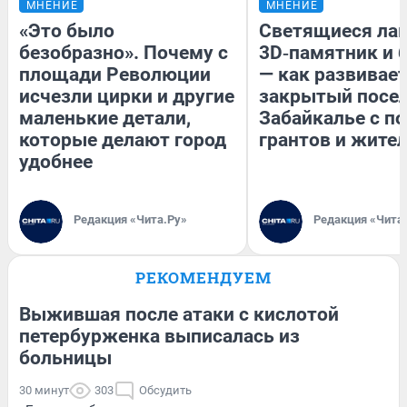
МНЕНИЕ
МНЕНИЕ
«Это было
Светящиеся лав
безобразно». Почему с
3D‑памятник и 
площади Революции
— как развивае
исчезли цирки и другие
закрытый посел
маленькие детали,
Забайкалье с 
которые делают город
грантов и жите
удобнее
Редакция «Чита.Ру»
Редакция «Чита
РЕКОМЕНДУЕМ
Выжившая после атаки с кислотой
петербурженка выписалась из
больницы
30 минут
303
Обсудить