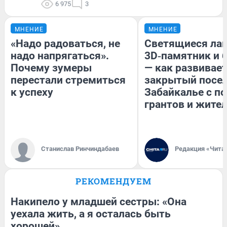
6 975
3
МНЕНИЕ
МНЕНИЕ
«Надо радоваться, не
Светящиеся лав
надо напрягаться».
3D‑памятник и 
Почему зумеры
— как развивае
перестали стремиться
закрытый посел
к успеху
Забайкалье с 
грантов и жите
Станислав Ринчиндабаев
Редакция «Чита
РЕКОМЕНДУЕМ
Накипело у младшей сестры: «Она
уехала жить, а я осталась быть
хорошей»