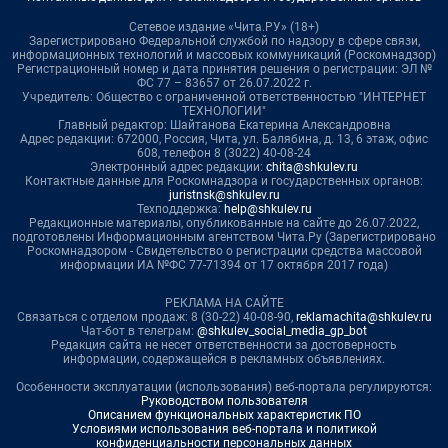
Сетевое издание «Чита.РУ» (18+)
Зарегистрировано Федеральной службой по надзору в сфере связи,
информационных технологий и массовых коммуникаций (Роскомнадзор)
Регистрационный номер и дата принятия решения о регистрации: ЭЛ №
ФС 77 – 83657 от 26.07.2022 г.
Учредитель: Общество с ограниченной ответственностью "ИНТЕРНЕТ
ТЕХНОЛОГИИ"
Главный редактор: Шайтанова Екатерина Александровна
Адрес редакции: 672000, Россия, Чита, ул. Балябина, д. 13, 6 этаж, офис
608, телефон 8 (3022) 40-08-24
Электронный адрес редакции:
chita@shkulev.ru
Контактные данные для Роскомнадзора и государственных органов:
juristnsk@shkulev.ru
Техподдержка:
help@shkulev.ru
Редакционные материалы, опубликованные на сайте до 26.07.2022,
подготовлены Информационным агентством Чита.Ру (Зарегистрировано
Роскомнадзором - Свидетельство о регистрации средства массовой
информации ИА №ФС 77-71394 от 17 октября 2017 года)
РЕКЛАМА НА САЙТЕ
Связаться с отделом продаж: 8 (30-22) 40-08-90,
reklamachita@shkulev.ru
Чат-бот в телеграм:
@shkulev_social_media_gp_bot
Редакция сайта не несет ответственности за достоверность
информации, содержащейся в рекламных объявлениях.
Особенности эксплуатации (использования) веб-портала регулируются:
Руководством пользователя
Описанием функциональных характеристик ПО
Условиями использования веб-портала и политикой
конфиденциальности персональных данных