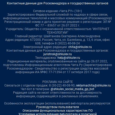
Контактные данные для Роскомнадзора и государственных органов
Сетевое издание «Чита.РУ» (18+)
Зарегистрировано Федеральной службой по надзору в сфере связи,
информационных технологий и массовых коммуникаций (Роскомнадзор)
Регистрационный номер и дата принятия решения о регистрации: ЭЛ №
ФС 77 – 83657 от 26.07.2022 г.
Учредитель: Общество с ограниченной ответственностью "ИНТЕРНЕТ
ТЕХНОЛОГИИ"
Главный редактор: Шайтанова Екатерина Александровна
Адрес редакции: 672000, Россия, Чита, ул. Балябина, д. 13, 6 этаж, офис
608, телефон 8 (3022) 40-08-24
Электронный адрес редакции:
chita@shkulev.ru
Контактные данные для Роскомнадзора и государственных органов:
juristnsk@shkulev.ru
Техподдержка:
help@shkulev.ru
Редакционные материалы, опубликованные на сайте до 26.07.2022,
подготовлены Информационным агентством Чита.Ру (Зарегистрировано
Роскомнадзором - Свидетельство о регистрации средства массовой
информации ИА №ФС 77-71394 от 17 октября 2017 года)
РЕКЛАМА НА САЙТЕ
Связаться с отделом продаж: 8 (30-22) 40-08-90,
reklamachita@shkulev.ru
Чат-бот в телеграм:
@shkulev_social_media_gp_bot
Редакция сайта не несет ответственности за достоверность
информации, содержащейся в рекламных объявлениях.
Особенности эксплуатации (использования) веб-портала регулируются:
Руководством пользователя
Описанием функциональных характеристик ПО
Условиями использования веб-портала и политикой