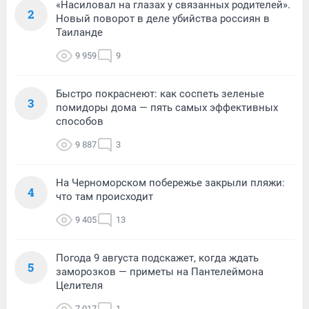
«Насиловал на глазах у связанных родителей».
2
Новый поворот в деле убийства россиян в
Таиланде
9 959
9
Быстро покраснеют: как соспеть зеленые
3
помидоры дома — пять самых эффективных
способов
9 887
3
На Черноморском побережье закрыли пляжи:
4
что там происходит
9 405
13
Погода 9 августа подскажет, когда ждать
5
заморозков — приметы на Пантелеймона
Целителя
7 017
1