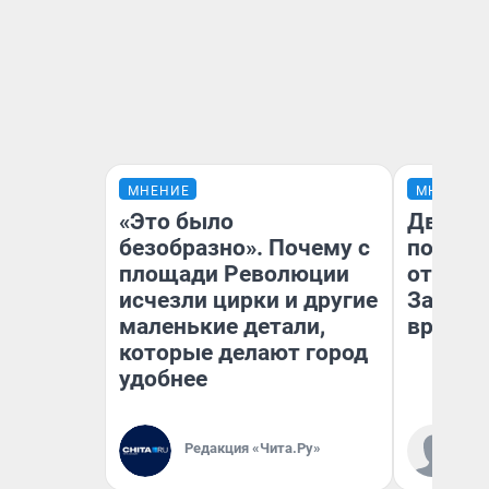
МНЕНИЕ
МНЕНИЕ
«Это было
Два ми
безобразно». Почему с
подъем
площади Революции
от 100 
исчезли цирки и другие
Забайк
маленькие детали,
врачей 
которые делают город
удобнее
Ко
Редакция «Чита.Ру»
«Р