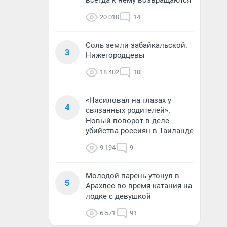
всегда к нему возвращаются
20 010
14
Соль земли забайкальской.
3
Нижегородцевы
18 402
10
«Насиловал на глазах у
4
связанных родителей».
Новый поворот в деле
убийства россиян в Таиланде
9 194
9
Молодой парень утонул в
5
Арахлее во время катания на
лодке с девушкой
6 571
91