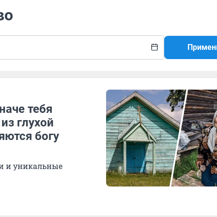
во
Примен
наче тебя
из глухой
яются богу
и и уникальные