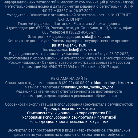
информационных технологий и массовых коммуникаций (Роскомнадзор)
Регистрационный номер и дата принятия решения о регистрации: ЭЛ №
ФС 77 – 83657 от 26.07.2022 г.
Учредитель: Общество с ограниченной ответственностью "ИНТЕРНЕТ
ТЕХНОЛОГИИ"
Главный редактор: Шайтанова Екатерина Александровна
Адрес редакции: 672000, Россия, Чита, ул. Балябина, д. 13, 6 этаж, офис
608, телефон 8 (3022) 40-08-24
Электронный адрес редакции:
chita@shkulev.ru
Контактные данные для Роскомнадзора и государственных органов:
juristnsk@shkulev.ru
Техподдержка:
help@shkulev.ru
Редакционные материалы, опубликованные на сайте до 26.07.2022,
подготовлены Информационным агентством Чита.Ру (Зарегистрировано
Роскомнадзором - Свидетельство о регистрации средства массовой
информации ИА №ФС 77-71394 от 17 октября 2017 года)
РЕКЛАМА НА САЙТЕ
Связаться с отделом продаж: 8 (30-22) 40-08-90,
reklamachita@shkulev.ru
Чат-бот в телеграм:
@shkulev_social_media_gp_bot
Редакция сайта не несет ответственности за достоверность
информации, содержащейся в рекламных объявлениях.
Особенности эксплуатации (использования) веб-портала регулируются:
Руководством пользователя
Описанием функциональных характеристик ПО
Условиями использования веб-портала и политикой
конфиденциальности персональных данных
Веб-портал распространяется в виде интернет-сервиса, специальные
действия по установке на стороне пользователя не требуются