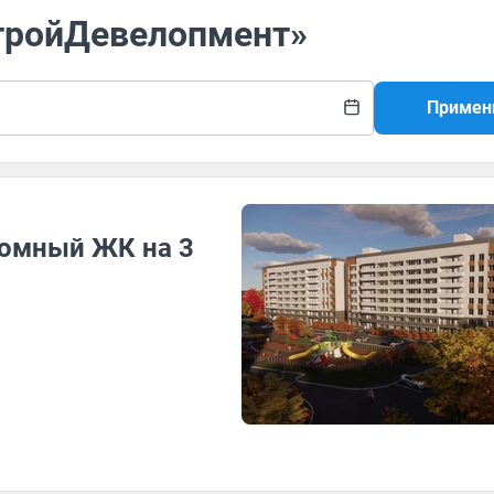
СтройДевелопмент»
Примен
ромный ЖК на 3