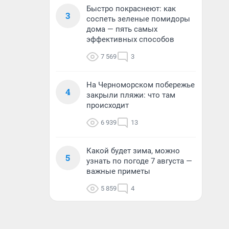
Быстро покраснеют: как
3
соспеть зеленые помидоры
дома — пять самых
эффективных способов
7 569
3
На Черноморском побережье
4
закрыли пляжи: что там
происходит
6 939
13
Какой будет зима, можно
5
узнать по погоде 7 августа —
важные приметы
5 859
4