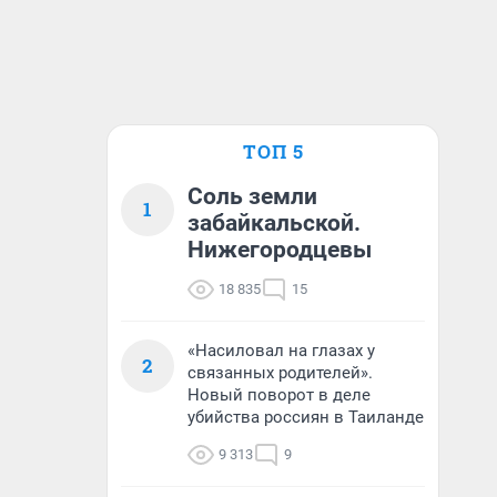
ТОП 5
Соль земли
1
забайкальской.
Нижегородцевы
18 835
15
«Насиловал на глазах у
2
связанных родителей».
Новый поворот в деле
убийства россиян в Таиланде
9 313
9