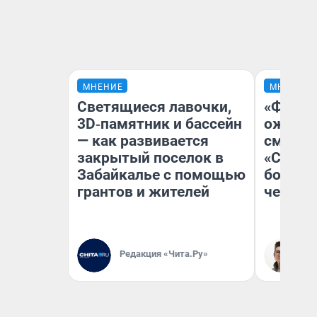
МНЕНИЕ
МНЕНИЕ
Светящиеся лавочки,
«Финал
3D‑памятник и бассейн
ожидан
— как развивается
смотре
закрытый поселок в
«Стары
Забайкалье с помощью
большо
грантов и жителей
честна
Редакция «Чита.Ру»
На