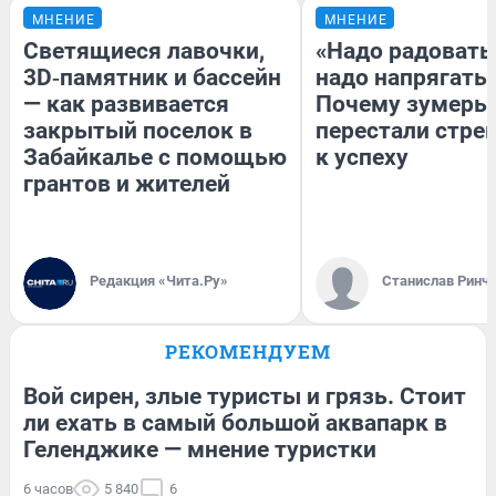
МНЕНИЕ
МНЕНИЕ
Светящиеся лавочки,
«Надо радоватьс
3D‑памятник и бассейн
надо напрягатьс
— как развивается
Почему зумеры
закрытый поселок в
перестали стре
Забайкалье с помощью
к успеху
грантов и жителей
Редакция «Чита.Ру»
Станислав Ринч
РЕКОМЕНДУЕМ
Вой сирен, злые туристы и грязь. Стоит
ли ехать в самый большой аквапарк в
Геленджике — мнение туристки
6 часов
5 840
6