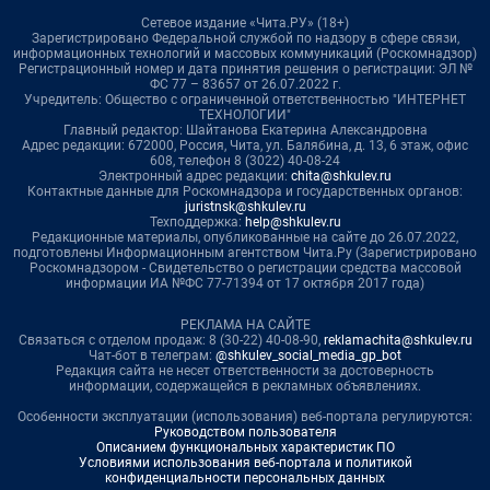
Сетевое издание «Чита.РУ» (18+)
Зарегистрировано Федеральной службой по надзору в сфере связи,
информационных технологий и массовых коммуникаций (Роскомнадзор)
Регистрационный номер и дата принятия решения о регистрации: ЭЛ №
ФС 77 – 83657 от 26.07.2022 г.
Учредитель: Общество с ограниченной ответственностью "ИНТЕРНЕТ
ТЕХНОЛОГИИ"
Главный редактор: Шайтанова Екатерина Александровна
Адрес редакции: 672000, Россия, Чита, ул. Балябина, д. 13, 6 этаж, офис
608, телефон 8 (3022) 40-08-24
Электронный адрес редакции:
chita@shkulev.ru
Контактные данные для Роскомнадзора и государственных органов:
juristnsk@shkulev.ru
Техподдержка:
help@shkulev.ru
Редакционные материалы, опубликованные на сайте до 26.07.2022,
подготовлены Информационным агентством Чита.Ру (Зарегистрировано
Роскомнадзором - Свидетельство о регистрации средства массовой
информации ИА №ФС 77-71394 от 17 октября 2017 года)
РЕКЛАМА НА САЙТЕ
Связаться с отделом продаж: 8 (30-22) 40-08-90,
reklamachita@shkulev.ru
Чат-бот в телеграм:
@shkulev_social_media_gp_bot
Редакция сайта не несет ответственности за достоверность
информации, содержащейся в рекламных объявлениях.
Особенности эксплуатации (использования) веб-портала регулируются:
Руководством пользователя
Описанием функциональных характеристик ПО
Условиями использования веб-портала и политикой
конфиденциальности персональных данных