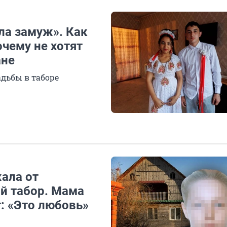
ла замуж». Как
очему не хотят
ане
адьбы в таборе
ала от
й табор. Мама
т: «Это любовь»