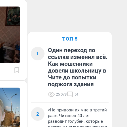
ТОП 5
Один переход по
1
ссылке изменил всё.
Как мошенники
довели школьницу в
Чите до попытки
поджога здания
25 078
51
«Не привози их мне в третий
2
раз». Читинец 40 лет
разводит голубей, которые