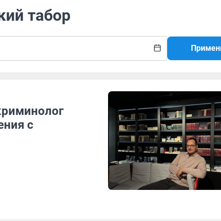
кий табор
Примен
 криминолог
ения с