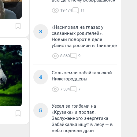
всегда к нему возвращаются
19 474
11
«Насиловал на глазах у
3
связанных родителей».
Новый поворот в деле
убийства россиян в Таиланде
8 860
9
Соль земли забайкальской.
4
Нижегородцевы
7 534
7
Уехал за грибами на
5
«Крузаке» и пропал.
Заслуженного энергетика
Забайкалья ищут в лесу — в
небо подняли дрон