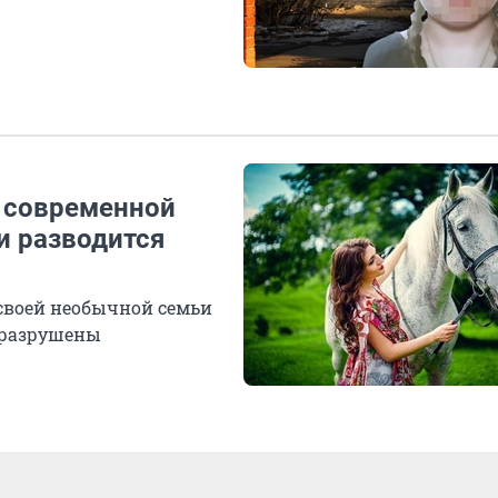
я современной
и разводится
 своей необычной семьи
т разрушены