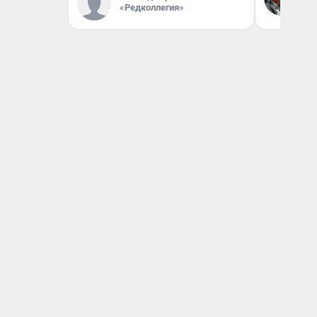
вл
«Редколлегия»
би