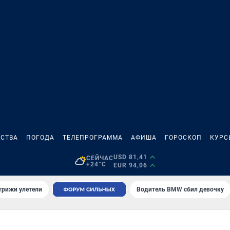
СТВА
ПОГОДА
ТЕЛЕПРОГРАММА
АФИША
ГОРОСКОП
КУРС
USD 81,41
СЕЙЧАС
+24°C
EUR 94,06
трижи улетели
Водитель BMW сбил девочку