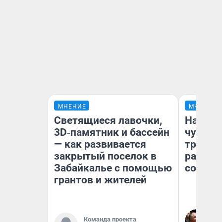
МНЕНИЕ
МНЕНИЕ
Светящиеся лавочки,
Наслед
3D‑памятник и бассейн
чудом 
— как развивается
трансп
закрытый поселок в
разнес
Забайкалье с помощью
советс
грантов и жителей
Ол
Команда проекта
Бл