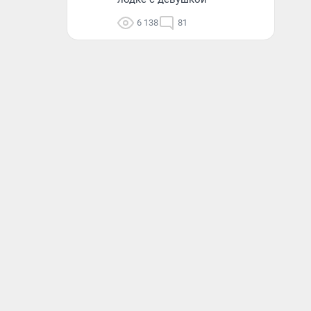
6 138
81