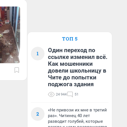
ТОП 5
Один переход по
1
ссылке изменил всё.
Как мошенники
довели школьницу в
Чите до попытки
поджога здания
24 944
51
«Не привози их мне в третий
2
раз». Читинец 40 лет
разводит голубей, которые