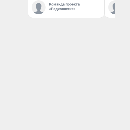
Команда проекта
Ко
«Редколлегия»
«Р