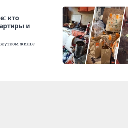
е: кто
вартиры и
м жутком жилье