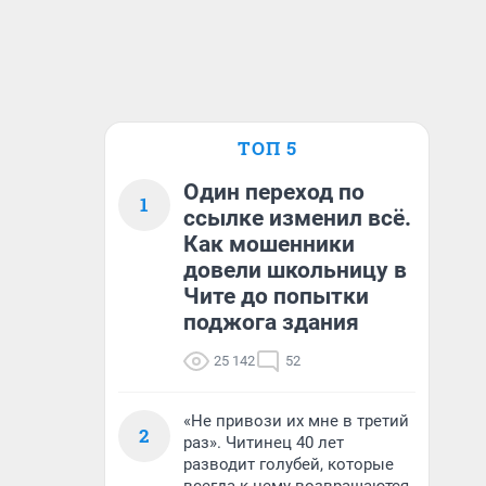
ТОП 5
Один переход по
1
ссылке изменил всё.
Как мошенники
довели школьницу в
Чите до попытки
поджога здания
25 142
52
«Не привози их мне в третий
2
раз». Читинец 40 лет
разводит голубей, которые