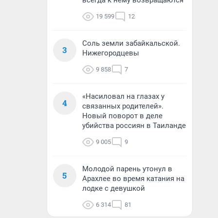
всегда к нему возвращаются
19 599
12
Соль земли забайкальской.
3
Нижегородцевы
9 858
7
«Насиловал на глазах у
4
связанных родителей».
Новый поворот в деле
убийства россиян в Таиланде
9 005
9
Молодой парень утонул в
5
Арахлее во время катания на
лодке с девушкой
6 314
81