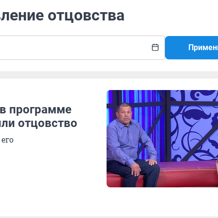
вление отцовства
Примен
 в программе
ли отцовство
 его