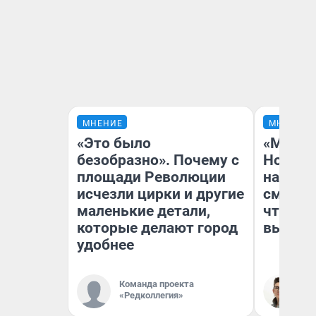
МНЕНИЕ
МНЕНИЕ
«Это было
«Мы ви
безобразно». Почему с
Нолана
площади Революции
настро
исчезли цирки и другие
смотре
маленькие детали,
чтобы 
которые делают город
выгляд
удобнее
Команда проекта
На
«Редколлегия»