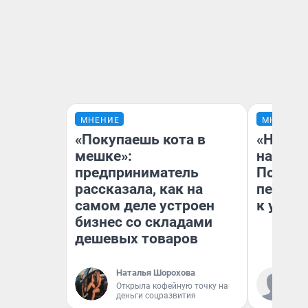
МНЕНИЕ
МНЕНИЕ
«Покупаешь кота в
«Надо 
мешке»:
надо н
предприниматель
Почему
рассказала, как на
перест
самом деле устроен
к успех
бизнес со складами
дешевых товаров
Наталья Шорохова
Ст
Открыла кофейную точку на
деньги соцразвития