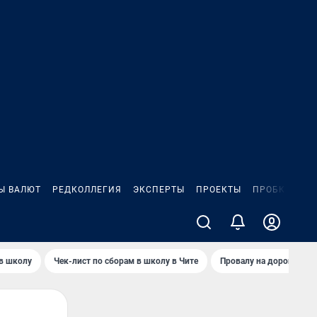
Ы ВАЛЮТ
РЕДКОЛЛЕГИЯ
ЭКСПЕРТЫ
ПРОЕКТЫ
ПРОБКИ
ИГ
 в школу
Чек-лист по сборам в школу в Чите
Провалу на дороге пол