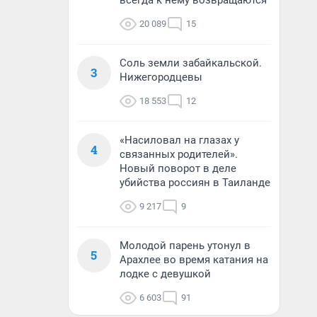
всегда к нему возвращаются
20 089
15
Соль земли забайкальской.
3
Нижегородцевы
18 553
12
«Насиловал на глазах у
4
связанных родителей».
Новый поворот в деле
убийства россиян в Таиланде
9 217
9
Молодой парень утонул в
5
Арахлее во время катания на
лодке с девушкой
6 603
91