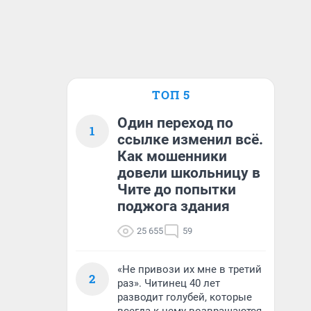
ТОП 5
Один переход по
1
ссылке изменил всё.
Как мошенники
довели школьницу в
Чите до попытки
поджога здания
25 655
59
«Не привози их мне в третий
2
раз». Читинец 40 лет
разводит голубей, которые