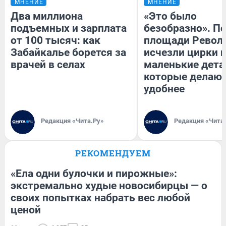
МНЕНИЕ
МНЕНИЕ
Два миллиона
«Это было
подъемных и зарплата
безобразно». П
от 100 тысяч: как
площади Револ
Забайкалье борется за
исчезли цирки и
врачей в селах
маленькие дета
которые делают
удобнее
Редакция «Чита.Ру»
Редакция «Чита
РЕКОМЕНДУЕМ
«Ела одни булочки и пирожные»:
экстремально худые новосибирцы — о
своих попытках набрать вес любой
ценой