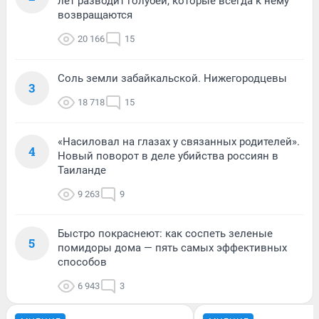
лет разводит голубей, которые всегда к нему
возвращаются
20 166
15
Соль земли забайкальской. Нижегородцевы
3
18 718
15
«Насиловал на глазах у связанных родителей».
4
Новый поворот в деле убийства россиян в
Таиланде
9 263
9
Быстро покраснеют: как соспеть зеленые
5
помидоры дома — пять самых эффективных
способов
6 943
3