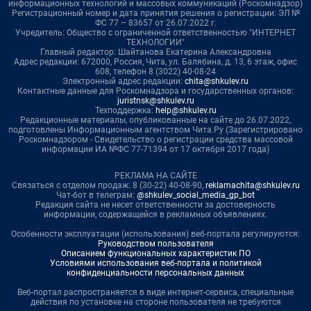
информационных технологий и массовых коммуникаций (Роскомнадзор)
Регистрационный номер и дата принятия решения о регистрации: ЭЛ №
ФС 77 – 83657 от 26.07.2022 г.
Учредитель: Общество с ограниченной ответственностью "ИНТЕРНЕТ
ТЕХНОЛОГИИ"
Главный редактор: Шайтанова Екатерина Александровна
Адрес редакции: 672000, Россия, Чита, ул. Балябина, д. 13, 6 этаж, офис
608, телефон 8 (3022) 40-08-24
Электронный адрес редакции:
chita@shkulev.ru
Контактные данные для Роскомнадзора и государственных органов:
juristnsk@shkulev.ru
Техподдержка:
help@shkulev.ru
Редакционные материалы, опубликованные на сайте до 26.07.2022,
подготовлены Информационным агентством Чита.Ру (Зарегистрировано
Роскомнадзором - Свидетельство о регистрации средства массовой
информации ИА №ФС 77-71394 от 17 октября 2017 года)
РЕКЛАМА НА САЙТЕ
Связаться с отделом продаж: 8 (30-22) 40-08-90,
reklamachita@shkulev.ru
Чат-бот в телеграм:
@shkulev_social_media_gp_bot
Редакция сайта не несет ответственности за достоверность
информации, содержащейся в рекламных объявлениях.
Особенности эксплуатации (использования) веб-портала регулируются:
Руководством пользователя
Описанием функциональных характеристик ПО
Условиями использования веб-портала и политикой
конфиденциальности персональных данных
Веб-портал распространяется в виде интернет-сервиса, специальные
действия по установке на стороне пользователя не требуются