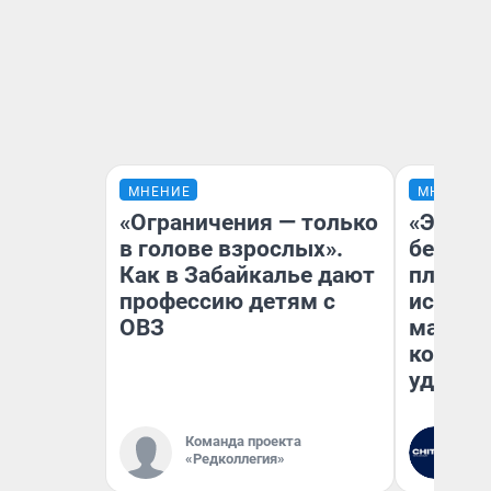
МНЕНИЕ
МНЕНИЕ
«Ограничения — только
«Это б
в голове взрослых».
безобр
Как в Забайкалье дают
площад
профессию детям с
исчезл
ОВЗ
малень
которы
удобне
Команда проекта
Ре
«Редколлегия»