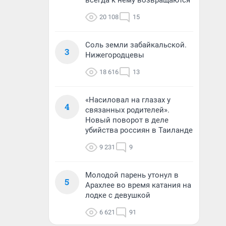
всегда к нему возвращаются
20 108
15
Соль земли забайкальской.
3
Нижегородцевы
18 616
13
«Насиловал на глазах у
4
связанных родителей».
Новый поворот в деле
убийства россиян в Таиланде
9 231
9
Молодой парень утонул в
5
Арахлее во время катания на
лодке с девушкой
6 621
91