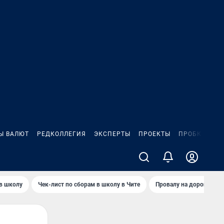
Ы ВАЛЮТ
РЕДКОЛЛЕГИЯ
ЭКСПЕРТЫ
ПРОЕКТЫ
ПРОБКИ
ИГ
 в школу
Чек-лист по сборам в школу в Чите
Провалу на дороге пол