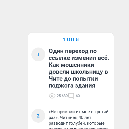
ТОП 5
Один переход по
1
ссылке изменил всё.
Как мошенники
довели школьницу в
Чите до попытки
поджога здания
25 680
60
«Не привози их мне в третий
2
раз». Читинец 40 лет
разводит голубей, которые