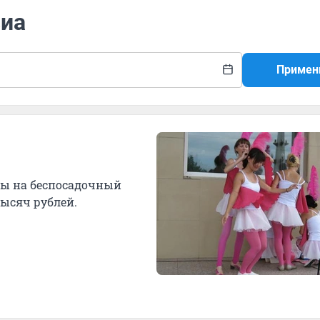
виа
Примен
ты на беспосадочный
тысяч рублей.