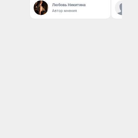
Ко
Любовь Никитина
«Р
Автор мнения