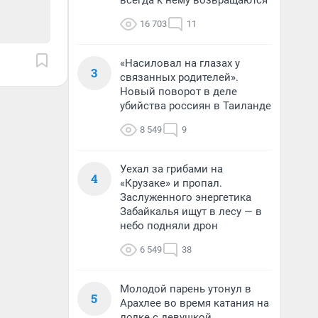
всегда к нему возвращаются
16 703
11
«Насиловал на глазах у
3
связанных родителей».
Новый поворот в деле
убийства россиян в Таиланде
8 549
9
Уехал за грибами на
4
«Крузаке» и пропал.
Заслуженного энергетика
Забайкалья ищут в лесу — в
небо подняли дрон
6 549
38
Молодой парень утонул в
5
Арахлее во время катания на
лодке с девушкой