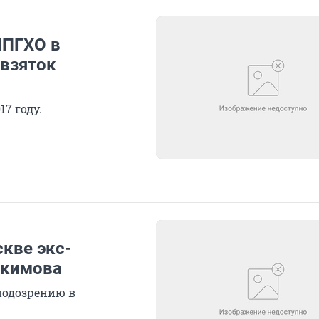
ППГХО в
 взяток
7 году.
кве экс-
окимова
 подозрению в