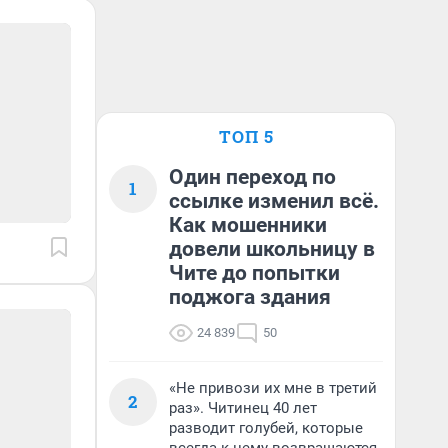
ТОП 5
Один переход по
1
ссылке изменил всё.
Как мошенники
довели школьницу в
Чите до попытки
поджога здания
24 839
50
«Не привози их мне в третий
2
раз». Читинец 40 лет
разводит голубей, которые