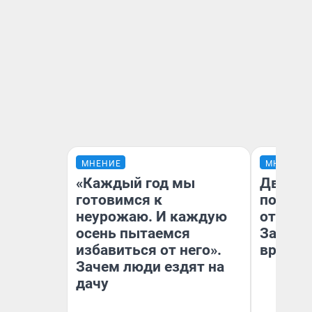
МНЕНИЕ
МНЕНИЕ
«Каждый год мы
Два ми
готовимся к
подъем
неурожаю. И каждую
от 100 
осень пытаемся
Забайк
избавиться от него».
врачей 
Зачем люди ездят на
дачу