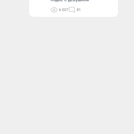
6 037
81