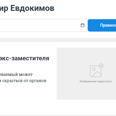
мир Евдокимов
Примен
 экс-заместителя
зреваемый может
и скрыться от органов