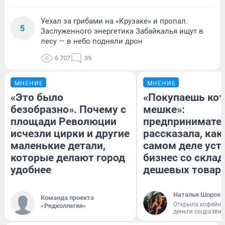
Уехал за грибами на «Крузаке» и пропал.
5
Заслуженного энергетика Забайкалья ищут в
лесу — в небо подняли дрон
6 707
39
МНЕНИЕ
МНЕНИЕ
«Это было
«Покупаешь кот
безобразно». Почему с
мешке»:
площади Революции
предпринимате
исчезли цирки и другие
рассказала, как
маленькие детали,
самом деле уст
которые делают город
бизнес со скла
удобнее
дешевых товар
Наталья Шорохо
Команда проекта
Открыла кофейну
«Редколлегия»
деньги соцразви