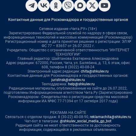
Контактные данные для Роскомнадзора и государственных органов
Сетевое издание «Чита.РУ» (18+)
Зарегистрировано Федеральной службой по надзору в сфере связи,
информационных технологий и массовых коммуникаций (Роскомнадзор)
Регистрационный номер и дата принятия решения о регистрации: ЭЛ №
ФС 77 – 83657 от 26.07.2022 г.
Учредитель: Общество с ограниченной ответственностью "ИНТЕРНЕТ
ТЕХНОЛОГИИ"
Главный редактор: Шайтанова Екатерина Александровна
Адрес редакции: 672000, Россия, Чита, ул. Балябина, д. 13, 6 этаж, офис
608, телефон 8 (3022) 40-08-24
Электронный адрес редакции:
chita@shkulev.ru
Контактные данные для Роскомнадзора и государственных органов:
juristnsk@shkulev.ru
Техподдержка:
help@shkulev.ru
Редакционные материалы, опубликованные на сайте до 26.07.2022,
подготовлены Информационным агентством Чита.Ру (Зарегистрировано
Роскомнадзором - Свидетельство о регистрации средства массовой
информации ИА №ФС 77-71394 от 17 октября 2017 года)
РЕКЛАМА НА САЙТЕ
Связаться с отделом продаж: 8 (30-22) 40-08-90,
reklamachita@shkulev.ru
Чат-бот в телеграм:
@shkulev_social_media_gp_bot
Редакция сайта не несет ответственности за достоверность
информации, содержащейся в рекламных объявлениях.