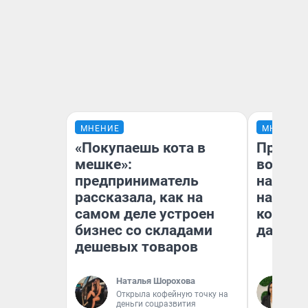
МНЕНИЕ
МНЕНИЕ
«Покупаешь кота в
Продаш
мешке»:
возьмут
предприниматель
нам го
рассказала, как на
налого
самом деле устроен
коснет
бизнес со складами
даже р
дешевых товаров
Наталья Шорохова
Ан
Открыла кофейную точку на
деньги соцразвития