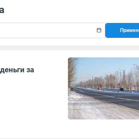
а
Примен
деньги за