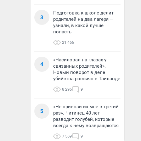
Подготовка к школе делит
3
родителей на два лагеря —
узнали, в какой лучше
попасть
21 466
«Насиловал на глазах у
4
связанных родителей».
Новый поворот в деле
убийства россиян в Таиланде
8 296
9
«Не привози их мне в третий
5
раз». Читинец 40 лет
разводит голубей, которые
всегда к нему возвращаются
7 569
9