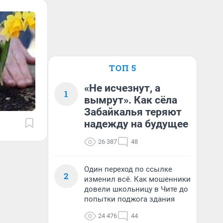
ТОП 5
«Не исчезнут, а
1
вымрут». Как сёла
Забайкалья теряют
надежду на будущее
26 387
48
Один переход по ссылке
2
изменил всё. Как мошенники
довели школьницу в Чите до
попытки поджога здания
24 476
44