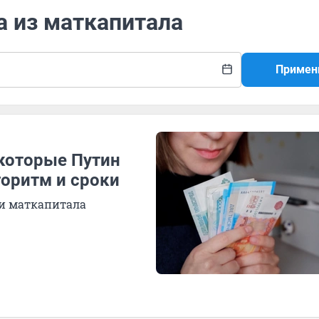
а из маткапитала
Примен
 которые Путин
горитм и сроки
ки маткапитала