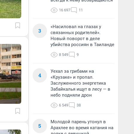
всегда к нему возвращаются
16 697
11
«Насиловал на глазах у
3
связанных родителей».
Новый поворот в деле
убийства россиян в Таиланде
8 549
9
Уехал за грибами на
4
«Крузаке» и пропал.
Заслуженного энергетика
Забайкалья ищут в лесу — в
небо подняли дрон
6 549
38
Молодой парень утонул в
5
Арахлее во время катания на
лодке с девушкой