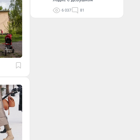
6 037
81