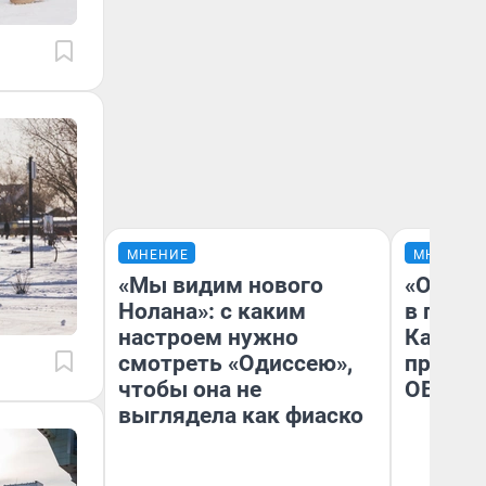
МНЕНИЕ
МНЕНИЕ
«Мы видим нового
«Огран
Нолана»: с каким
в голо
настроем нужно
Как в 
смотреть «Одиссею»,
профес
чтобы она не
ОВЗ
выглядела как фиаско