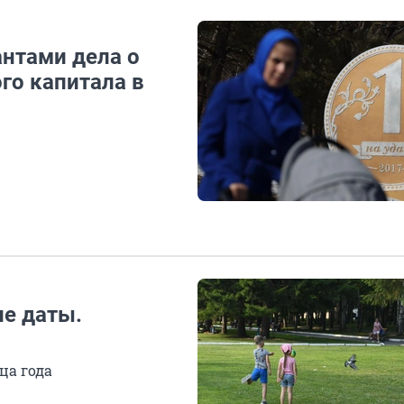
антами дела о
го капитала в
ие даты.
ца года