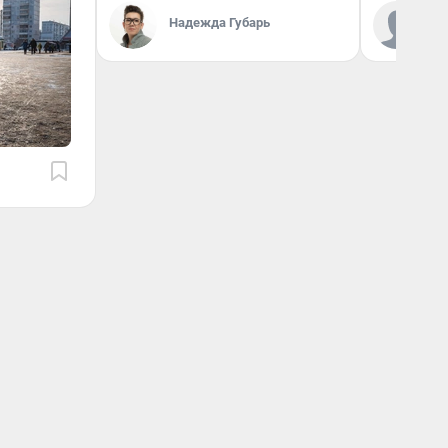
Ко
Надежда Губарь
«Р