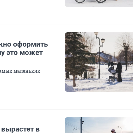
ожно оформить
му это может
самых маленьких
 вырастет в