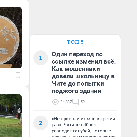
ТОП 5
Один переход по
1
ссылке изменил всё.
Как мошенники
довели школьницу в
Чите до попытки
поджога здания
24 837
50
«Не привози их мне в третий
2
раз». Читинец 40 лет
разводит голубей, которые