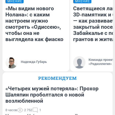
МНЕНИЕ
МНЕНИЕ
«Мы видим нового
Светящиеся лав
Нолана»: с каким
3D‑памятник и 
настроем нужно
— как развивае
смотреть «Одиссею»,
закрытый посел
чтобы она не
Забайкалье с 
выглядела как фиаско
грантов и жите
Команда проект
Надежда Губарь
«Редколлегия»
РЕКОМЕНДУЕМ
«Четырех мужей потеряла»: Прохор
Шаляпин проболтался о новой
возлюбленной
8 часов
2 752
1