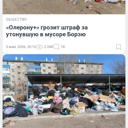
ОБЩЕСТВО
«Олерону+» грозит штраф за
утонувшую в мусоре Борзю
5 мая, 2026, 20:12
2 268
16