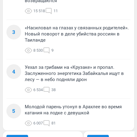
возвращаются
15 518
11
«Насиловал на глазах у связанных родителей».
3
Новый поворот в деле убийства россиян в
Таиланде
8 530
9
Уехал за грибами на «Крузаке» и пропал.
4
Заслуженного энергетика Забайкалья ищут в
лесу — в небо подняли дрон
6 534
38
Молодой парень утонул в Арахлее во время
5
катания на лодке с девушкой
6 007
81