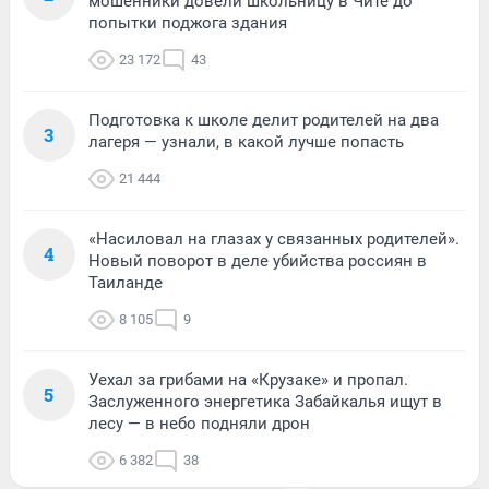
мошенники довели школьницу в Чите до
попытки поджога здания
23 172
43
Подготовка к школе делит родителей на два
3
лагеря — узнали, в какой лучше попасть
21 444
«Насиловал на глазах у связанных родителей».
4
Новый поворот в деле убийства россиян в
Таиланде
8 105
9
Уехал за грибами на «Крузаке» и пропал.
5
Заслуженного энергетика Забайкалья ищут в
лесу — в небо подняли дрон
6 382
38