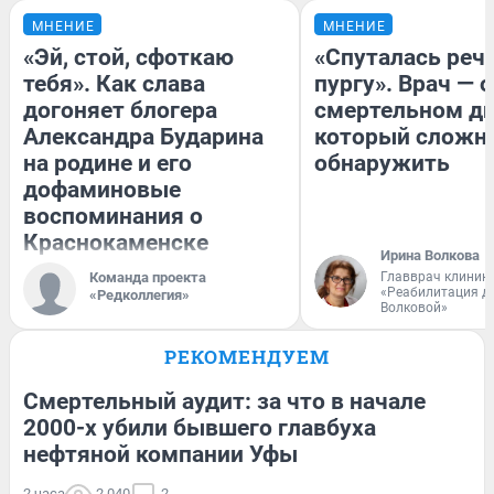
МНЕНИЕ
МНЕНИЕ
«Эй, стой, сфоткаю
«Спуталась речь
тебя». Как слава
пургу». Врач — о
догоняет блогера
смертельном ди
Александра Бударина
который сложн
на родине и его
обнаружить
дофаминовые
воспоминания о
Краснокаменске
Ирина Волкова
Команда проекта
Главврач клиник
«Реабилитация д
«Редколлегия»
Волковой»
РЕКОМЕНДУЕМ
Смертельный аудит: за что в начале
2000-х убили бывшего главбуха
нефтяной компании Уфы
2 часа
2 040
2