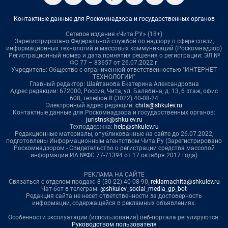
Контактные данные для Роскомнадзора и государственных органов
Сетевое издание «Чита.РУ» (18+)
Зарегистрировано Федеральной службой по надзору в сфере связи,
информационных технологий и массовых коммуникаций (Роскомнадзор)
Регистрационный номер и дата принятия решения о регистрации: ЭЛ №
ФС 77 – 83657 от 26.07.2022 г.
Учредитель: Общество с ограниченной ответственностью "ИНТЕРНЕТ
ТЕХНОЛОГИИ"
Главный редактор: Шайтанова Екатерина Александровна
Адрес редакции: 672000, Россия, Чита, ул. Балябина, д. 13, 6 этаж, офис
608, телефон 8 (3022) 40-08-24
Электронный адрес редакции:
chita@shkulev.ru
Контактные данные для Роскомнадзора и государственных органов:
juristnsk@shkulev.ru
Техподдержка:
help@shkulev.ru
Редакционные материалы, опубликованные на сайте до 26.07.2022,
подготовлены Информационным агентством Чита.Ру (Зарегистрировано
Роскомнадзором - Свидетельство о регистрации средства массовой
информации ИА №ФС 77-71394 от 17 октября 2017 года)
РЕКЛАМА НА САЙТЕ
Связаться с отделом продаж: 8 (30-22) 40-08-90,
reklamachita@shkulev.ru
Чат-бот в телеграм:
@shkulev_social_media_gp_bot
Редакция сайта не несет ответственности за достоверность
информации, содержащейся в рекламных объявлениях.
Особенности эксплуатации (использования) веб-портала регулируются:
Руководством пользователя