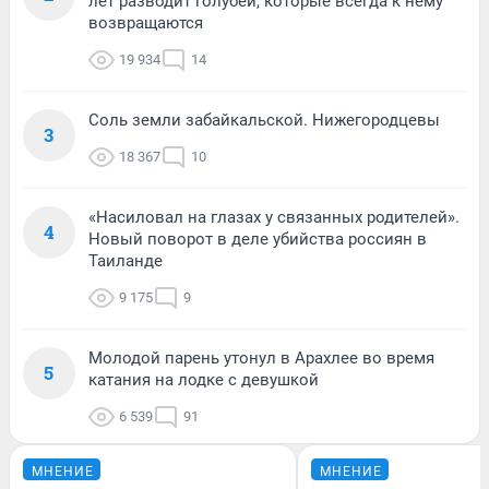
лет разводит голубей, которые всегда к нему
возвращаются
19 934
14
Соль земли забайкальской. Нижегородцевы
3
18 367
10
«Насиловал на глазах у связанных родителей».
4
Новый поворот в деле убийства россиян в
Таиланде
9 175
9
Молодой парень утонул в Арахлее во время
5
катания на лодке с девушкой
6 539
91
МНЕНИЕ
МНЕНИЕ