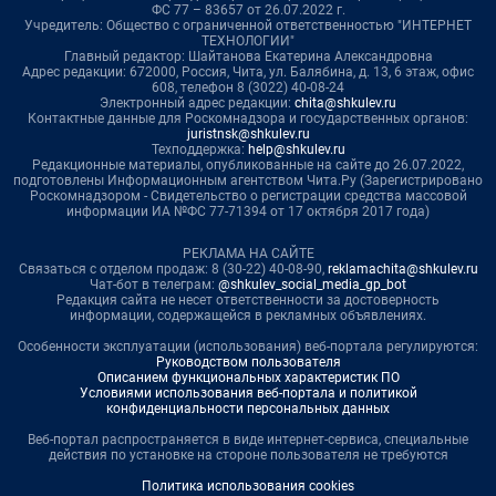
ФС 77 – 83657 от 26.07.2022 г.
Учредитель: Общество с ограниченной ответственностью "ИНТЕРНЕТ
ТЕХНОЛОГИИ"
Главный редактор: Шайтанова Екатерина Александровна
Адрес редакции: 672000, Россия, Чита, ул. Балябина, д. 13, 6 этаж, офис
608, телефон 8 (3022) 40-08-24
Электронный адрес редакции:
chita@shkulev.ru
Контактные данные для Роскомнадзора и государственных органов:
juristnsk@shkulev.ru
Техподдержка:
help@shkulev.ru
Редакционные материалы, опубликованные на сайте до 26.07.2022,
подготовлены Информационным агентством Чита.Ру (Зарегистрировано
Роскомнадзором - Свидетельство о регистрации средства массовой
информации ИА №ФС 77-71394 от 17 октября 2017 года)
РЕКЛАМА НА САЙТЕ
Связаться с отделом продаж: 8 (30-22) 40-08-90,
reklamachita@shkulev.ru
Чат-бот в телеграм:
@shkulev_social_media_gp_bot
Редакция сайта не несет ответственности за достоверность
информации, содержащейся в рекламных объявлениях.
Особенности эксплуатации (использования) веб-портала регулируются:
Руководством пользователя
Описанием функциональных характеристик ПО
Условиями использования веб-портала и политикой
конфиденциальности персональных данных
Веб-портал распространяется в виде интернет-сервиса, специальные
действия по установке на стороне пользователя не требуются
Политика использования cookies