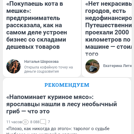
«Покупаешь кота в
«Нет некрасивы
мешке»:
городов, есть
предприниматель
недофинансиро
рассказала, как на
Путешественни
самом деле устроен
проехали 2000
бизнес со складами
километров по 
дешевых товаров
машине — стоил
того
Наталья Шорохова
Екатерина Литк
Открыла кофейную точку на
деньги соцразвития
РЕКОМЕНДУЕМ
«Напоминает куриное мясо»:
ярославцы нашли в лесу необычный
гриб — что это
11 часов
8 088
7
«Плохо, как никогда до этого»: таролог о судьбе