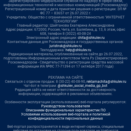
Зарегистрировано Федеральной службой по надзору в сфере связи,
информационных технологий и массовых коммуникаций (Роскомнадзор)
Регистрационный номер и дата принятия решения о регистрации: ЭЛ №
ФС 77 – 83657 от 26.07.2022 г.
Учредитель: Общество с ограниченной ответственностью "ИНТЕРНЕТ
ТЕХНОЛОГИИ"
Главный редактор: Шайтанова Екатерина Александровна
Адрес редакции: 672000, Россия, Чита, ул. Балябина, д. 13, 6 этаж, офис
608, телефон 8 (3022) 40-08-24
Электронный адрес редакции:
chita@shkulev.ru
Контактные данные для Роскомнадзора и государственных органов:
juristnsk@shkulev.ru
Техподдержка:
help@shkulev.ru
Редакционные материалы, опубликованные на сайте до 26.07.2022,
подготовлены Информационным агентством Чита.Ру (Зарегистрировано
Роскомнадзором - Свидетельство о регистрации средства массовой
информации ИА №ФС 77-71394 от 17 октября 2017 года)
РЕКЛАМА НА САЙТЕ
Связаться с отделом продаж: 8 (30-22) 40-08-90,
reklamachita@shkulev.ru
Чат-бот в телеграм:
@shkulev_social_media_gp_bot
Редакция сайта не несет ответственности за достоверность
информации, содержащейся в рекламных объявлениях.
Особенности эксплуатации (использования) веб-портала регулируются:
Руководством пользователя
Описанием функциональных характеристик ПО
Условиями использования веб-портала и политикой
конфиденциальности персональных данных
Веб-портал распространяется в виде интернет-сервиса, специальные
действия по установке на стороне пользователя не требуются