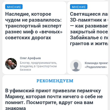
МНЕНИЕ
МНЕНИЕ
Наследие, которое
Светящиеся лав
чудом не развалилось:
3D‑памятник и 
транспортный эксперт
— как развивае
разнес миф о «вечных»
закрытый посел
советских дорогах
Забайкалье с 
грантов и жите
Олег Арефьев
Блогер, предприниматель,
Команда проект
владелец в транспортном
«Редколлегия»
бизнесе
РЕКОМЕНДУЕМ
В уфимский приют привезли пермячку
Марину, которая почти ничего о себе не
помнит. Посмотрите, вдруг она вам
знакома