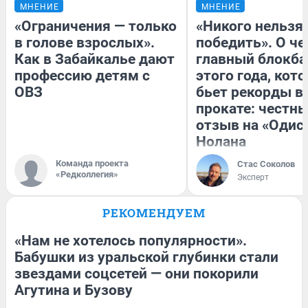
МНЕНИЕ
МНЕНИЕ
«Ограничения — только
«Никого нельзя
в голове взрослых».
победить». О ч
Как в Забайкалье дают
главный блокба
профессию детям с
этого года, кот
ОВЗ
бьет рекорды в
прокате: честн
отзыв на «Одис
Нолана
Команда проекта
Стас Соколов
«Редколлегия»
Эксперт
РЕКОМЕНДУЕМ
«Нам не хотелось популярности».
Бабушки из уральской глубинки стали
звездами соцсетей — они покорили
Агутина и Бузову