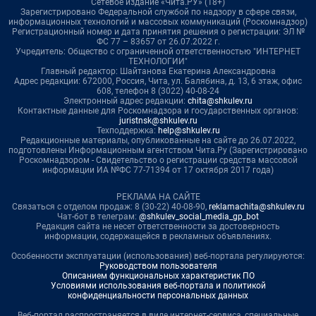
Сетевое издание «Чита.РУ» (18+)
Зарегистрировано Федеральной службой по надзору в сфере связи,
информационных технологий и массовых коммуникаций (Роскомнадзор)
Регистрационный номер и дата принятия решения о регистрации: ЭЛ №
ФС 77 – 83657 от 26.07.2022 г.
Учредитель: Общество с ограниченной ответственностью "ИНТЕРНЕТ
ТЕХНОЛОГИИ"
Главный редактор: Шайтанова Екатерина Александровна
Адрес редакции: 672000, Россия, Чита, ул. Балябина, д. 13, 6 этаж, офис
608, телефон 8 (3022) 40-08-24
Электронный адрес редакции:
chita@shkulev.ru
Контактные данные для Роскомнадзора и государственных органов:
juristnsk@shkulev.ru
Техподдержка:
help@shkulev.ru
Редакционные материалы, опубликованные на сайте до 26.07.2022,
подготовлены Информационным агентством Чита.Ру (Зарегистрировано
Роскомнадзором - Свидетельство о регистрации средства массовой
информации ИА №ФС 77-71394 от 17 октября 2017 года)
РЕКЛАМА НА САЙТЕ
Связаться с отделом продаж: 8 (30-22) 40-08-90,
reklamachita@shkulev.ru
Чат-бот в телеграм:
@shkulev_social_media_gp_bot
Редакция сайта не несет ответственности за достоверность
информации, содержащейся в рекламных объявлениях.
Особенности эксплуатации (использования) веб-портала регулируются:
Руководством пользователя
Описанием функциональных характеристик ПО
Условиями использования веб-портала и политикой
конфиденциальности персональных данных
Веб-портал распространяется в виде интернет-сервиса, специальные