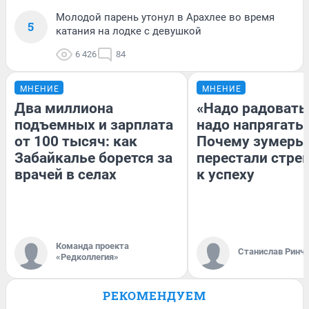
Молодой парень утонул в Арахлее во время
5
катания на лодке с девушкой
6 426
84
МНЕНИЕ
МНЕНИЕ
Два миллиона
«Надо радоватьс
подъемных и зарплата
надо напрягатьс
от 100 тысяч: как
Почему зумеры
Забайкалье борется за
перестали стре
врачей в селах
к успеху
Команда проекта
Станислав Ринч
«Редколлегия»
РЕКОМЕНДУЕМ