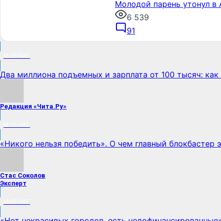
Молодой парень утонул в 
6 539
91
МНЕНИЕ
Два миллиона подъемных и зарплата от 100 тысяч: как 
Редакция «Чита.Ру»
МНЕНИЕ
«Никого нельзя победить». О чем главный блокбастер 
Стас Соколов
Эксперт
МНЕНИЕ
«Нет некрасивых городов, есть недофинансированные»