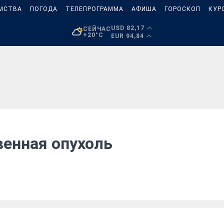
МСТВА
ПОГОДА
ТЕЛЕПРОГРАММА
АФИША
ГОРОСКОП
КУР
USD 82,17
СЕЙЧАС
+20°C
EUR 94,84
венная опухоль