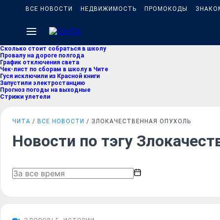
ВСЕ НОВОСТИ
НЕДВИЖИМОСТЬ
ПРОМОКОДЫ
ЗНАКО
Сколько стоит собраться в школу
Провалу на дороге полгода
График отключения света
Чек-лист по сборам в школу в Чите
Гуся исключили из Красной книги
Запустили электростанцию
Прогноз погоды на выходные
Стрижи улетели
ЧИТА
ВСЕ НОВОСТИ
ЗЛОКАЧЕСТВЕННАЯ ОПУХОЛЬ
Новости по тэгу Злокачест