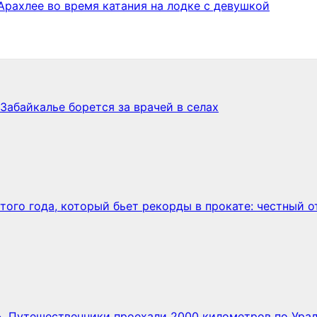
Арахлее во время катания на лодке с девушкой
Забайкалье борется за врачей в селах
этого года, который бьет рекорды в прокате: честный 
. Путешественники проехали 2000 километров по Урал