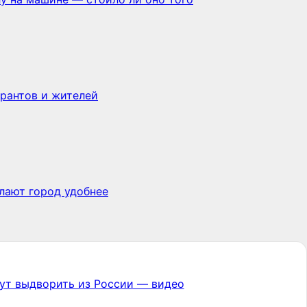
грантов и жителей
лают город удобнее
гут выдворить из России — видео