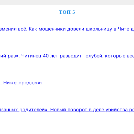
ТОП 5
зменил всё. Как мошенники довели школьницу в Чите 
тий раз». Читинец 40 лет разводит голубей, которые в
й. Нижегородцевы
вязанных родителей». Новый поворот в деле убийства р