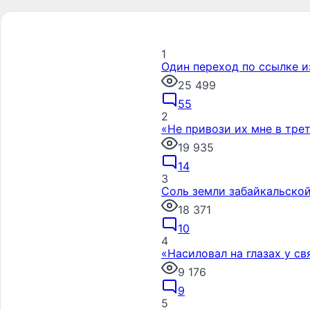
1
Один переход по ссылке и
25 499
55
2
«Не привози их мне в тре
19 935
14
3
Соль земли забайкальско
18 371
10
4
«Насиловал на глазах у с
9 176
9
5