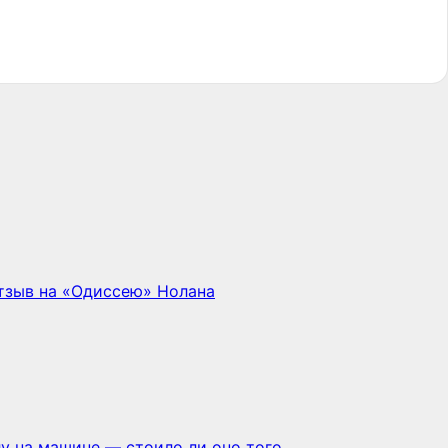
отзыв на «Одиссею» Нолана
у на машине — стоило ли оно того