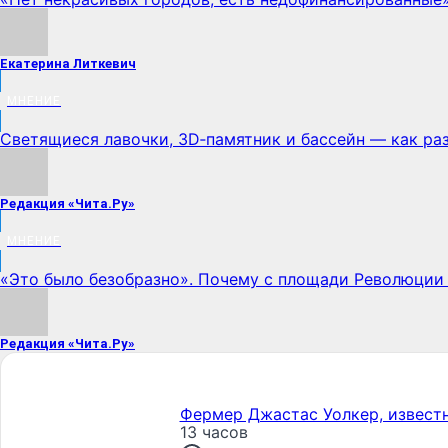
Екатерина Литкевич
МНЕНИЕ
Светящиеся лавочки, 3D‑памятник и бассейн — как ра
Редакция «Чита.Ру»
МНЕНИЕ
«Это было безобразно». Почему с площади Революции 
Редакция «Чита.Ру»
Фермер Джастас Уолкер, известн
13 часов