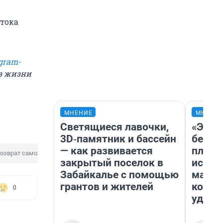
стока
gram-
из жизни
МНЕНИЕ
МНЕНИ
Светящиеся лавочки,
«Это 
3D‑памятник и бассейн
безоб
— как развивается
площа
озврат самолета
закрытый поселок в
исчез
Забайкалье с помощью
мален
грантов и жителей
котор
0
удобн