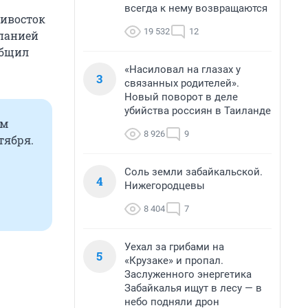
всегда к нему возвращаются
дивосток
19 532
12
мпанией
общил
«Насиловал на глазах у
3
связанных родителей».
Новый поворот в деле
убийства россиян в Таиланде
ом
8 926
9
тября.
Соль земли забайкальской.
4
Нижегородцевы
8 404
7
Уехал за грибами на
5
«Крузаке» и пропал.
Заслуженного энергетика
Забайкалья ищут в лесу — в
небо подняли дрон