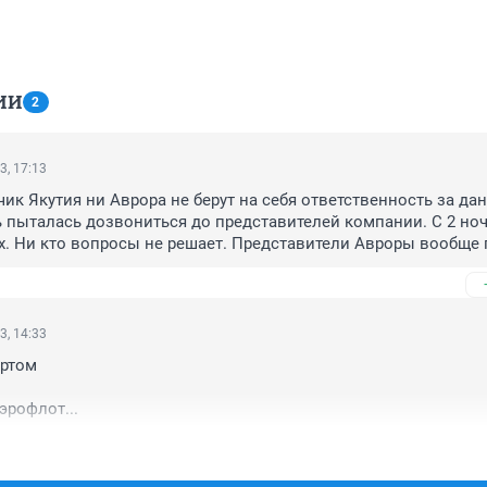
ИИ
2
3, 17:13
ик Якутия ни Аврора не берут на себя ответственность за дан
ь пыталась дозвониться до представителей компании. С 2 ноч
х. Ни кто вопросы не решает. Представители Авроры вообще п
или куда подальше. Рейс вам назначен, гостиница вам не пол
ждый час один ответ
3, 14:33
ртом

эрофлот...