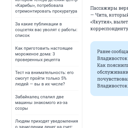
«Карибы», потребовала
Пассажиры верн
отремонтировать прокуратура
— Чита, которы
«Якутия», вылет
За какие публикации в
корреспонденту
соцсетях вас уволят с работы:
список
Как приготовить настоящее
Ранее сообща
мороженое дома: 3
Владивосток
проверенных рецепта
Как пояснили
обслуживание
Тест на внимательность: его
смогут пройти только 5%
почувствовал
людей — вы в их числе?
Владивосток
Забайкалец спалил две
машины знакомого из-за
ссоры
Людям приходят уведомления
о зачислении денег на счет: