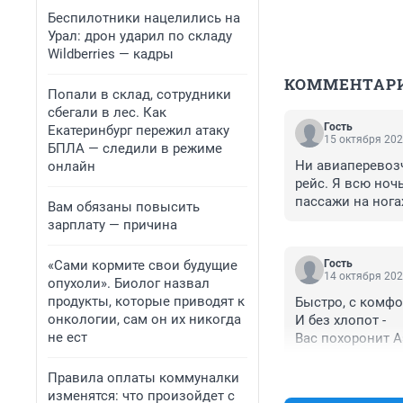
Беспилотники нацелились на
Урал: дрон ударил по складу
Wildberries — кадры
КОММЕНТАР
Попали в склад, сотрудники
сбегали в лес. Как
Гость
Екатеринбург пережил атаку
15 октября 202
БПЛА — следили в режиме
Ни авиаперевозч
онлайн
рейс. Я всю ноч
пассажи на нога
Вам обязаны повысить
телефону отправ
зарплату — причина
так 12 часов ка
«Сами кормите свои будущие
Гость
14 октября 202
опухоли». Биолог назвал
продукты, которые приводят к
Быстро, с комфо
онкологии, сам он их никогда
И без хлопот -

не ест
Вас похоронит А
Правила оплаты коммуналки
изменятся: что произойдет с