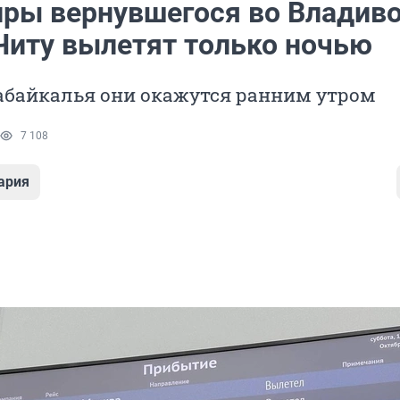
ры вернувшегося во Владив
 Читу вылетят только ночью
Забайкалья они окажутся ранним утром
7 108
ария