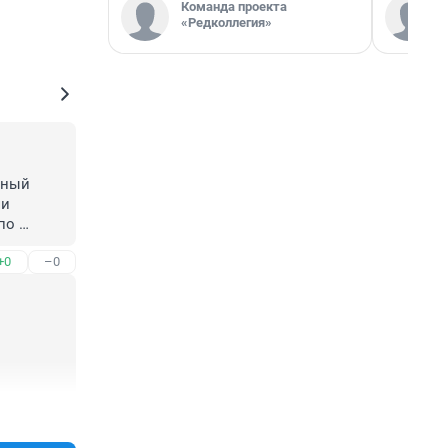
Команда проекта
«Редколлегия»
ный 
и 
о 
ожена и 
+0
–0
+0
–0