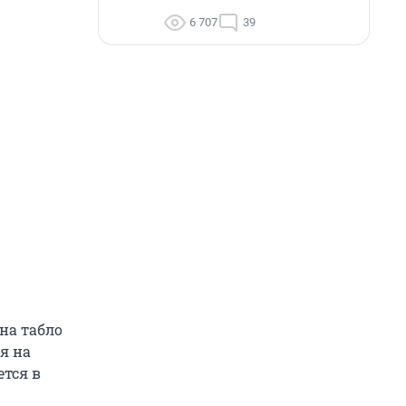
6 707
39
на табло
я на
ется в