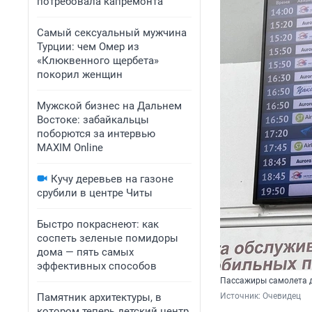
потребовала капремонта
Самый сексуальный мужчина
Турции: чем Омер из
«Клюквенного щербета»
покорил женщин
Мужской бизнес на Дальнем
Востоке: забайкальцы
поборются за интервью
MAXIM Online
Кучу деревьев на газоне
срубили в центре Читы
Быстро покраснеют: как
соспеть зеленые помидоры
дома — пять самых
эффективных способов
Пассажиры самолета д
Памятник архитектуры, в
Источник: 
Очевидец
котором теперь детский центр