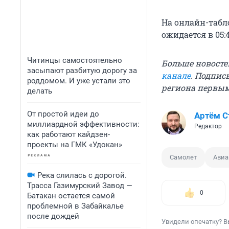
На онлайн-табл
ожидается в 05:4
Читинцы самостоятельно
Больше новосте
засыпают разбитую дорогу за
канале
. Подпис
роддомом. И уже устали это
региона первы
делать
От простой идеи до
Артём 
миллиардной эффективности:
Редактор
как работают кайдзен-
проекты на ГМК «Удокан»
Самолет
Авиа
Река слилась с дорогой.
Трасса Газимурский Завод —
0
Батакан остается самой
проблемной в Забайкалье
после дождей
Увидели опечатку? В