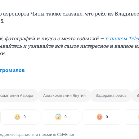
о аэропорта Читы также сказано, что рейс из Владиво
5.
й, фотографий и видео с места событий —
в нашем Tele
ывайтесь и узнавайте всё самое интересное и важное 
ми.
Стромилов
компания Аврора
Авиакомпания Якутия
Задержка рейса
В
0
0
0
ыделите фрагмент и нажмите Ctrl+Enter