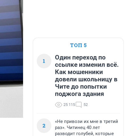
ТОП 5
Один переход по
1
ссылке изменил всё.
Как мошенники
довели школьницу в
Чите до попытки
поджога здания
25 115
52
«Не привози их мне в третий
2
раз». Читинец 40 лет
разводит голубей, которые