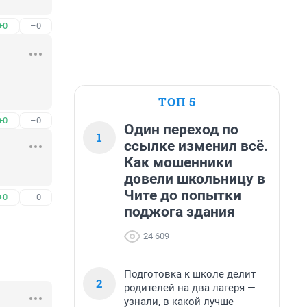
+0
–0
ТОП 5
+0
–0
Один переход по
1
ссылке изменил всё.
Как мошенники
довели школьницу в
Чите до попытки
+0
–0
поджога здания
24 609
Подготовка к школе делит
2
родителей на два лагеря —
узнали, в какой лучше