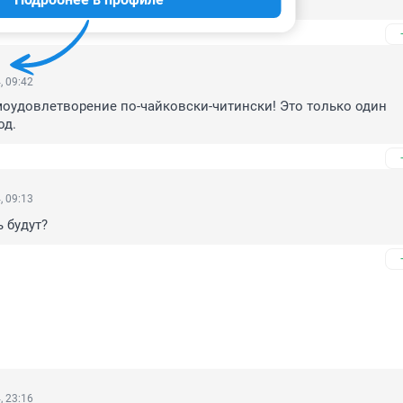
ашзавода не справляется)))
, 09:42
моудовлетворение по-чайковски-читински! Это только один 
од.
, 09:13
ь будут?
, 23:16