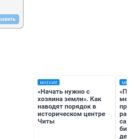
равить
МНЕНИЕ
МНЕНИ
«Начать нужно с
«Поку
хозяина земли». Как
мешке
наводят порядок в
предп
историческом центре
расска
Читы
самом
бизне
дешев