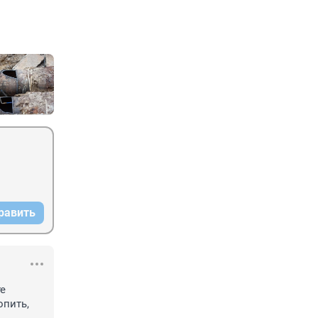
равить
е 
пить, 