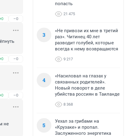
попасть
21 475
+0
–0
«Не привози их мне в третий
3
раз». Читинец 40 лет
ёпнуть 
разводит голубей, которые
всегда к нему возвращаются
+0
–0
9 217
«Насиловал на глазах у
4
связанных родителей».
Новый поворот в деле
убийства россиян в Таиланде
+0
–0
8 368
Уехал за грибами на
 не 
5
«Крузаке» и пропал.
Заслуженного энергетика