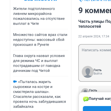
ПЕРЕЙТИ К ПУ
9 комме
Жители подтопленного
ливнем микрорайона
пожаловались на отсутствие
Часть улицы По
выплат в Чите
теплосетей
Множество сайтов враз стали
22 апреля 2024, 17:34
недоступны: массовый сбой
произошел в Рунете
Глава округа назвал условия
для режима ЧС и выплат
пострадавшим от паводка
дачникам под Читой
Гость
Войти
«Пыталась жарить
сыроежки на костре и
Гость
смастерила шалаш».
23 апреля 2024
Спасатели рассказали, как
Получай наг
Да ладно Вам, пр
провела ночь заблудившаяся
бывшей военной 
забайкалка