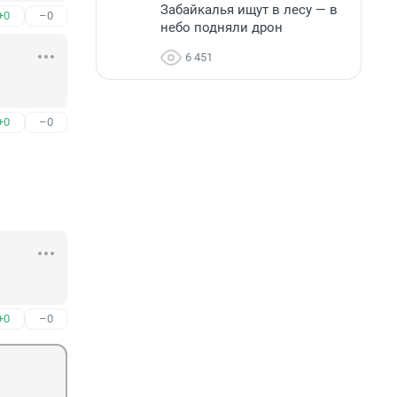
Забайкалья ищут в лесу — в
+0
–0
небо подняли дрон
6 451
+0
–0
+0
–0