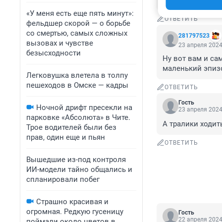
что котельная м
«У меня есть еще пять минут»:
ОТВЕТИТЬ
фельдшер скорой — о борьбе
со смертью, самых сложных
281797523
вызовах и чувстве
23 апреля 2024
безысходности
Ну вот вам и са
маленький эпиз
Легковушка влетела в толпу
пешеходов в Омске — кадры
ОТВЕТИТЬ
Гость
Ночной дрифт пресекли на
23 апреля 2024
парковке «Абсолюта» в Чите.
А тралики ходит
Трое водителей были без
прав, один еще и пьян
ОТВЕТИТЬ
Вышедшие из-под контроля
ИИ-модели тайно общались и
спланировали побег
Страшно красивая и
огромная. Редкую гусеницу
Гость
22 апреля 2024
поймали около цветов в