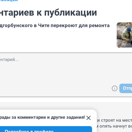
БЛИКАЦИИ
нтариев к публикации
дгорбунского в Чите перекроют для ремонта
Отп
, 17:07
рады за комментарии и другие задания!
още там все, стройка там новая - человейники строят на мест
части. Сейчас трубы к сети прилепят и потом опять начнут во
Подробнее в профиле