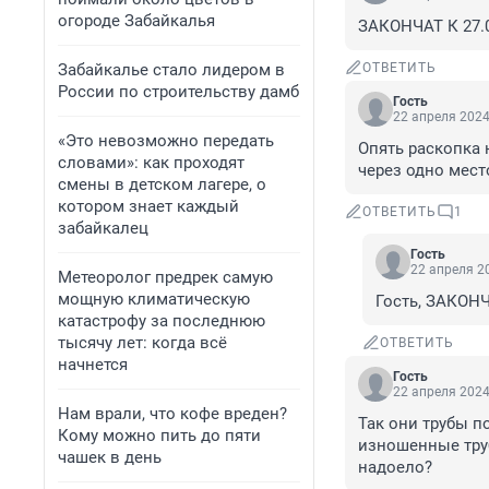
огороде Забайкалья
ЗАКОНЧАТ К 27.
Забайкалье стало лидером в
ОТВЕТИТЬ
России по строительству дамб
Гость
22 апреля 2024
«Это невозможно передать
Опять раскопка 
словами»: как проходят
через одно мест
смены в детском лагере, о
котором знает каждый
ОТВЕТИТЬ
1
забайкалец
Гость
22 апреля 20
Метеоролог предрек самую
мощную климатическую
Гость, ЗАКОНЧ
катастрофу за последнюю
тысячу лет: когда всё
ОТВЕТИТЬ
начнется
Гость
22 апреля 2024
Нам врали, что кофе вреден?
Так они трубы по
Кому можно пить до пяти
изношенные труб
чашек в день
надоело?