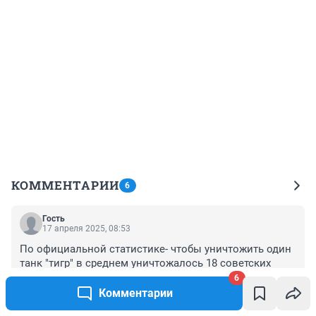
КОММЕНТАРИИ
6
Гость
17 апреля 2025, 08:53
По официальной статистике- чтобы уничтожить один 
танк "тигр" в среднем уничтожалось 18 советских 
танков т-34. Это про Т34 -85. Выпускался с января 
6
1944. Взяли массовостью. По статистике экипаж 
Комментарии
+0
–1
немецкого танка и сам танк выдерживал от 10 до 14 