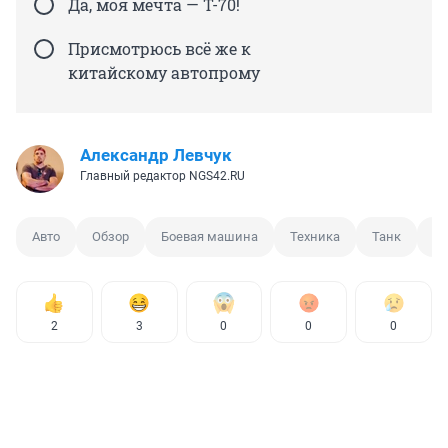
Да, моя мечта — Т-70!
Присмотрюсь всё же к
китайскому автопрому
Александр Левчук
Главный редактор NGS42.RU
Авто
Обзор
Боевая машина
Техника
Танк
Та
2
3
0
0
0