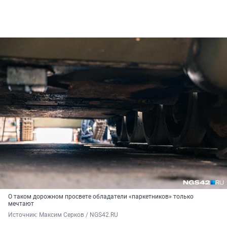
О таком дорожном просвете обладатели «паркетников» только
мечтают
Источник: 
Максим Серков / NGS42.RU