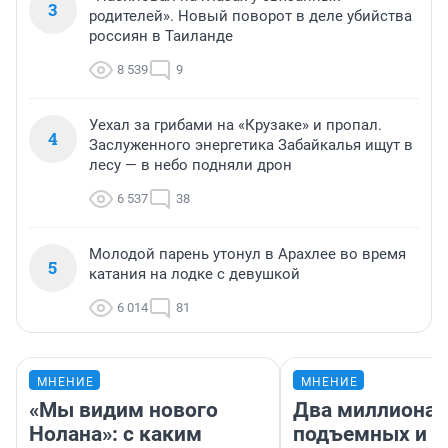
3
родителей». Новый поворот в деле убийства
россиян в Таиланде
8 539
9
Уехал за грибами на «Крузаке» и пропал.
4
Заслуженного энергетика Забайкалья ищут в
лесу — в небо подняли дрон
6 537
38
Молодой парень утонул в Арахлее во время
5
катания на лодке с девушкой
6 014
81
МНЕНИЕ
МНЕНИЕ
«Мы видим нового
Два миллиона
Нолана»: с каким
подъемных и з