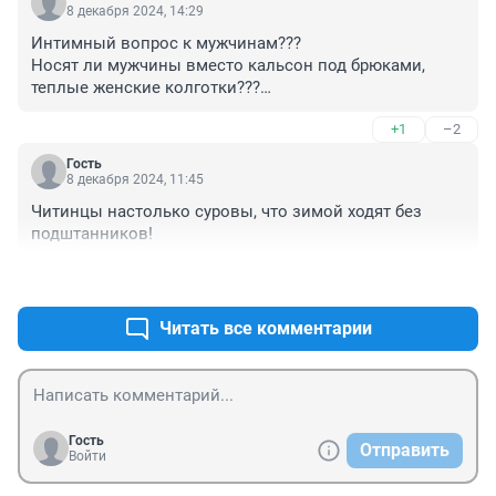
8 декабря 2024, 14:29
Интимный вопрос к мужчинам???

Носят ли мужчины вместо кальсон под брюками,

теплые женские колготки???

Это ведь гораздо удобнее если например джинсы 
+1
–2
узкие или брюки дудочкой?

Или вам стрёмно?😀

Гость
Потому что в Забайкалье живут исключительно 
8 декабря 2024, 11:45
альфа-самцы?😀
Читинцы настолько суровы, что зимой ходят без 
подштанников!
+1
–0
Читать все комментарии
Гость
Отправить
Войти