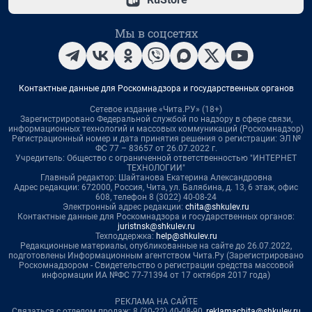
Мы в соцсетях
Контактные данные для Роскомнадзора и государственных органов
Сетевое издание «Чита.РУ» (18+)
Зарегистрировано Федеральной службой по надзору в сфере связи,
информационных технологий и массовых коммуникаций (Роскомнадзор)
Регистрационный номер и дата принятия решения о регистрации: ЭЛ №
ФС 77 – 83657 от 26.07.2022 г.
Учредитель: Общество с ограниченной ответственностью "ИНТЕРНЕТ
ТЕХНОЛОГИИ"
Главный редактор: Шайтанова Екатерина Александровна
Адрес редакции: 672000, Россия, Чита, ул. Балябина, д. 13, 6 этаж, офис
608, телефон 8 (3022) 40-08-24
Электронный адрес редакции:
chita@shkulev.ru
Контактные данные для Роскомнадзора и государственных органов:
juristnsk@shkulev.ru
Техподдержка:
help@shkulev.ru
Редакционные материалы, опубликованные на сайте до 26.07.2022,
подготовлены Информационным агентством Чита.Ру (Зарегистрировано
Роскомнадзором - Свидетельство о регистрации средства массовой
информации ИА №ФС 77-71394 от 17 октября 2017 года)
РЕКЛАМА НА САЙТЕ
Связаться с отделом продаж: 8 (30-22) 40-08-90,
reklamachita@shkulev.ru