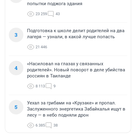
попытки поджога здания
23 259
43
Подготовка к школе делит родителей на два
3
лагеря — узнали, в какой лучше попасть
21 446
«Насиловал на глазах у связанных
4
родителей». Новый поворот в деле убийства
россиян в Таиланде
8 113
9
Уехал за грибами на «Крузаке» и пропал.
5
Заслуженного энергетика Забайкалья ищут в
лесу — в небо подняли дрон
6 385
38