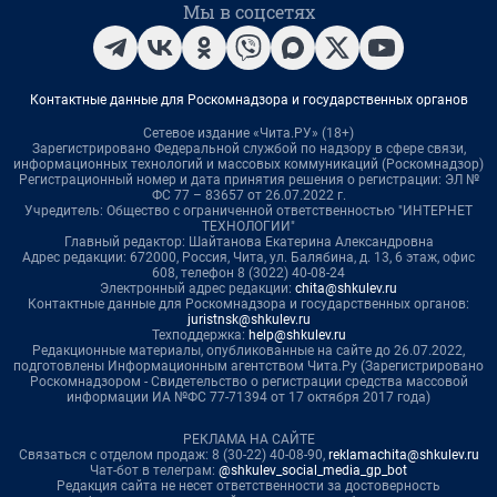
Мы в соцсетях
Контактные данные для Роскомнадзора и государственных органов
Сетевое издание «Чита.РУ» (18+)
Зарегистрировано Федеральной службой по надзору в сфере связи,
информационных технологий и массовых коммуникаций (Роскомнадзор)
Регистрационный номер и дата принятия решения о регистрации: ЭЛ №
ФС 77 – 83657 от 26.07.2022 г.
Учредитель: Общество с ограниченной ответственностью "ИНТЕРНЕТ
ТЕХНОЛОГИИ"
Главный редактор: Шайтанова Екатерина Александровна
Адрес редакции: 672000, Россия, Чита, ул. Балябина, д. 13, 6 этаж, офис
608, телефон 8 (3022) 40-08-24
Электронный адрес редакции:
chita@shkulev.ru
Контактные данные для Роскомнадзора и государственных органов:
juristnsk@shkulev.ru
Техподдержка:
help@shkulev.ru
Редакционные материалы, опубликованные на сайте до 26.07.2022,
подготовлены Информационным агентством Чита.Ру (Зарегистрировано
Роскомнадзором - Свидетельство о регистрации средства массовой
информации ИА №ФС 77-71394 от 17 октября 2017 года)
РЕКЛАМА НА САЙТЕ
Связаться с отделом продаж: 8 (30-22) 40-08-90,
reklamachita@shkulev.ru
Чат-бот в телеграм:
@shkulev_social_media_gp_bot
Редакция сайта не несет ответственности за достоверность