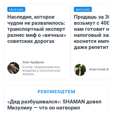
МНЕНИЕ
МНЕНИЕ
Наследие, которое
Продашь за 300
чудом не развалилось:
возьмут с 4000
транспортный эксперт
нам готовит н
разнес миф о «вечных»
налоговый зако
советских дорогах
коснется импор
даже репетито
Олег Арефьев
Блогер, предприниматель,
Анастасия Зав
владелец в транспортном
бизнесе
РЕКОМЕНДУЕМ
«Дед разбушевался»: SHAMAN довел
Мизулину — что он натворил