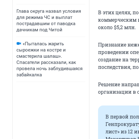
Глава округа назвал условия
В этих целях, п
для режима ЧС и выплат
коммерческим 
пострадавшим от паводка
около $5,2 млн.
дачникам под Читой
«Пыталась жарить
Признание неже
сыроежки на костре и
проведении опе
смастерила шалаш».
создание на те
Спасатели рассказали, как
последствия, п
провела ночь заблудившаяся
забайкалка
Решение напра
организации в 
В первой по
Генпрокурат
лист» из 12 
Макартуров 