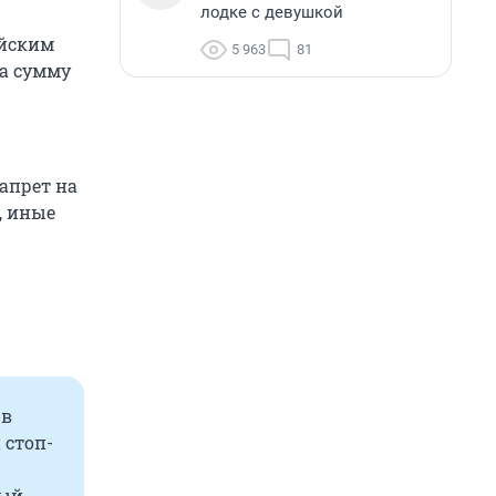
лодке с девушкой
ийским
5 963
81
а сумму
апрет на
, иные
 в
 стоп-
ный