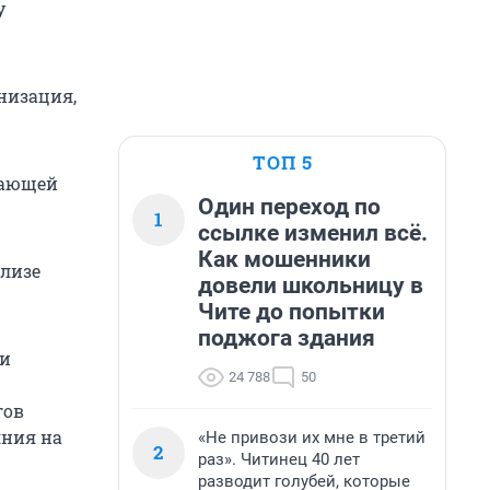
у
низация,
ТОП 5
жающей
Один переход по
1
ссылке изменил всё.
Как мошенники
ализе
довели школьницу в
Чите до попытки
поджога здания
 и
24 788
50
гов
яния на
«Не привози их мне в третий
2
раз». Читинец 40 лет
разводит голубей, которые