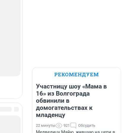
РЕКОМЕНДУЕМ
Участницу шоу «Мама в
16» из Волгограда
обвинили в
домогательствах к
младенцу
22 минуты
921
Обсудить
Медведицу Майю, жившую на цепи в