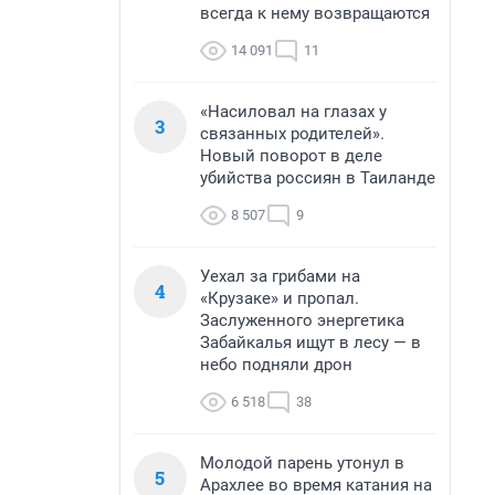
всегда к нему возвращаются
14 091
11
«Насиловал на глазах у
3
связанных родителей».
Новый поворот в деле
убийства россиян в Таиланде
8 507
9
Уехал за грибами на
4
«Крузаке» и пропал.
Заслуженного энергетика
Забайкалья ищут в лесу — в
небо подняли дрон
6 518
38
Молодой парень утонул в
5
Арахлее во время катания на