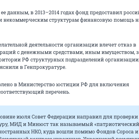
о ее данным, в 2013–2014 годах фонд предоставил росс
и некоммерческим структурам финансовую помощь н
лательной деятельности организации влечет отказ в
раций с денежными средствами, иным имуществом, з
рритории РФ структурных подразделений организации
ояснили в Генпрокуратуре.
влено в Министерство юстиции РФ для включения
соответствующий перечень.
ловине июля Совет Федерации направил для проверки
уру, МИД и Минюст так называемый «патриотический
иностранных НКО, куда вошли помимо Фондов Сороса и
Всемирный конгресс украинцев, Украинский всемир