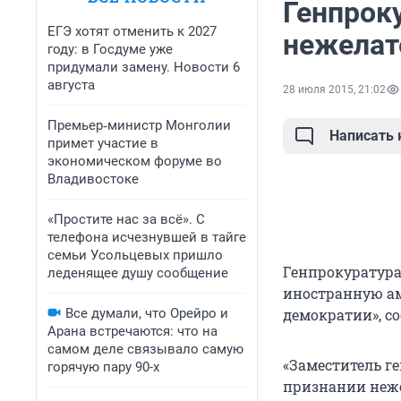
Генпрок
ЕГЭ хотят отменить к 2027
нежелат
году: в Госдуме уже
придумали замену. Новости 6
августа
28 июля 2015, 21:02
Премьер‑министр Монголии
Написать
примет участие в
экономическом форуме во
Владивостоке
«Простите нас за всё». С
телефона исчезнувшей в тайге
семьи Усольцевых пришло
Генпрокуратура
леденящее душу сообщение
иностранную а
Все думали, что Орейро и
демократии», с
Арана встречаются: что на
самом деле связывало самую
«Заместитель г
горячую пару 90-х
признании неже