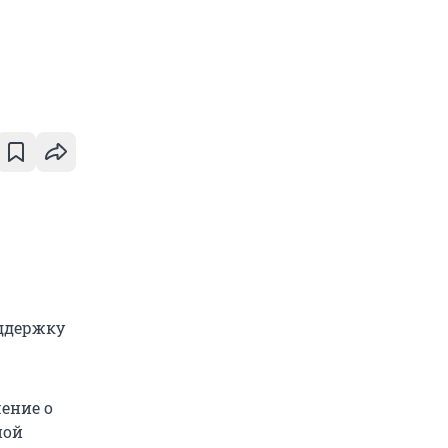
ддержку
ение о
ной