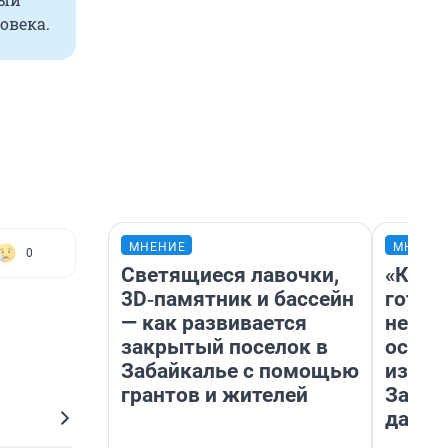
овека.
МНЕНИЕ
МНЕНИ
0
Светящиеся лавочки,
«Кажд
3D‑памятник и бассейн
готов
— как развивается
неуро
закрытый поселок в
осень
Забайкалье с помощью
избави
грантов и жителей
Зачем
дачу