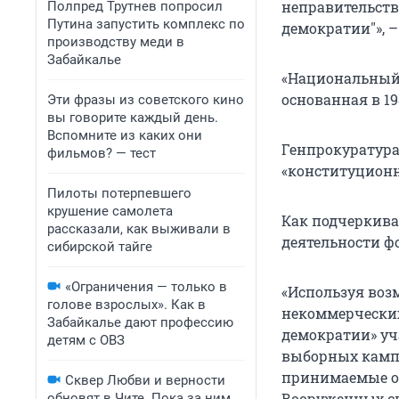
неправительст
Полпред Трутнев попросил
Путина запустить комплекс по
демократии"», –
производству меди в
Забайкалье
«Национальный 
основанная в 1
Эти фразы из советского кино
вы говорите каждый день.
Вспомните из каких они
Генпрокуратура
фильмов? — тест
«конституционн
Пилоты потерпевшего
крушение самолета
Как подчеркива
рассказали, как выживали в
деятельности ф
сибирской тайге
«Ограничения — только в
«Используя воз
голове взрослых». Как в
некоммерческих
Забайкалье дают профессию
демократии» уч
детям с ОВЗ
выборных кампа
принимаемые о
Сквер Любви и верности
Вооруженных си
обновят в Чите. Пока за ним