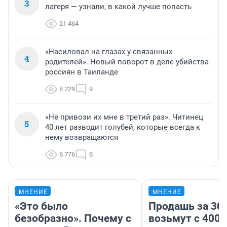
3
лагеря — узнали, в какой лучше попасть
21 464
«Насиловал на глазах у связанных
4
родителей». Новый поворот в деле убийства
россиян в Таиланде
8 229
9
«Не привози их мне в третий раз». Читинец
5
40 лет разводит голубей, которые всегда к
нему возвращаются
6 776
6
МНЕНИЕ
МНЕНИЕ
«Это было
Продашь за 300
безобразно». Почему с
возьмут с 4000