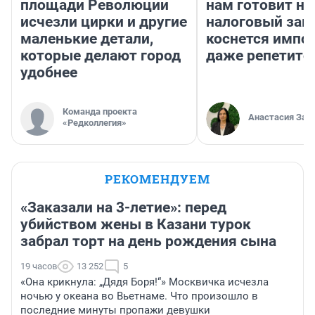
площади Революции
нам готовит н
исчезли цирки и другие
налоговый зако
маленькие детали,
коснется импор
которые делают город
даже репетито
удобнее
Команда проекта
Анастасия Зав
«Редколлегия»
РЕКОМЕНДУЕМ
«Заказали на 3-летие»: перед
убийством жены в Казани турок
забрал торт на день рождения сына
19 часов
13 252
5
«Она крикнула: „Дядя Боря!“» Москвичка исчезла
ночью у океана во Вьетнаме. Что произошло в
последние минуты пропажи девушки