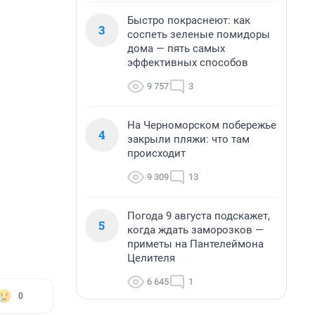
Быстро покраснеют: как
3
соспеть зеленые помидоры
дома — пять самых
эффективных способов
9 757
3
На Черноморском побережье
4
закрыли пляжи: что там
происходит
9 309
13
Погода 9 августа подскажет,
5
когда ждать заморозков —
приметы на Пантелеймона
Целителя
6 645
1
0