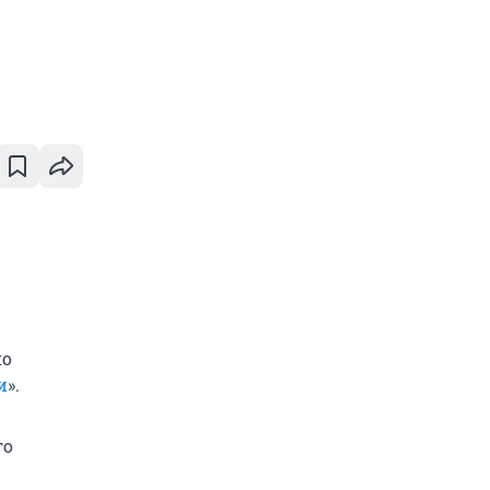
но
и
».
го