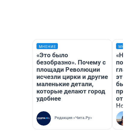
МНЕНИЕ
МНЕНИ
«Это было
«Нико
безобразно». Почему с
побед
площади Революции
главн
исчезли цирки и другие
этого
маленькие детали,
бьет 
которые делают город
прока
удобнее
отзыв
Нолан
Редакция «Чита.Ру»