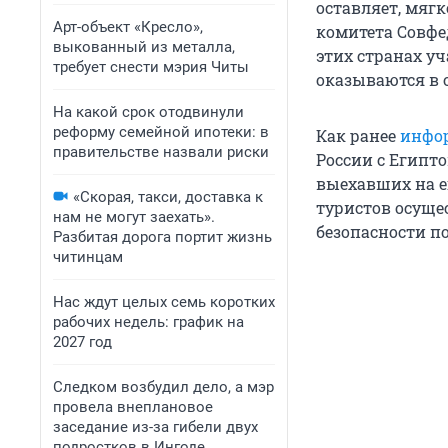
оставляет, мягк
Арт-объект «Кресло»,
комитета Совфе
выкованный из металла,
этих странах у
требует снести мэрия Читы
оказываются в 
На какой срок отодвинули
реформу семейной ипотеки: в
Как ранее
инфо
правительстве назвали риски
России с Египт
выехавших на е
«Скорая, такси, доставка к
туристов осуще
нам не могут заехать».
безопасности по
Разбитая дорога портит жизнь
читинцам
Нас ждут целых семь коротких
рабочих недель: график на
2027 год
Следком возбудил дело, а мэр
провела внеплановое
заседание из-за гибели двух
подростков в Ингоде