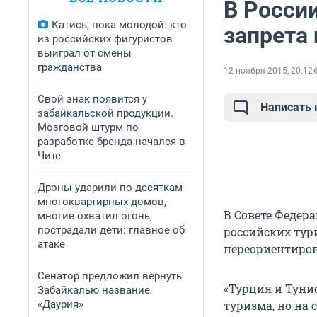
В Росси
Катись, пока молодой: кто
запрета 
из российских фигуристов
выиграл от смены
гражданства
12 ноября 2015, 20:12
Свой знак появится у
Написать
забайкальской продукции.
Мозговой штурм по
разработке бренда начался в
Чите
Дроны ударили по десяткам
многоквартирных домов,
В Совете Федер
многие охватил огонь,
пострадали дети: главное об
российских тур
атаке
переориентиров
Сенатор предложил вернуть
«Турция и Туни
Забайкалью название
«Даурия»
туризма, но на 