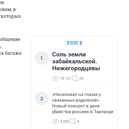
ен
овам, в
 которых
ообщение
ТОП 5
,
ка багажа
Соль земли
1
забайкальской.
Нижегородцевы
19 121
20
«Насиловал на глазах у
2
связанных родителей».
Новый поворот в деле
убийства россиян в Таиланде
9 839
9