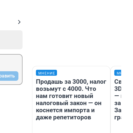
МНЕНИЕ
МНЕНИ
равить
Продашь за 3000, налог
Светя
возьмут с 4000. Что
3D‑па
нам готовит новый
— как
налоговый закон — он
закры
коснется импорта и
Забай
даже репетиторов
грант