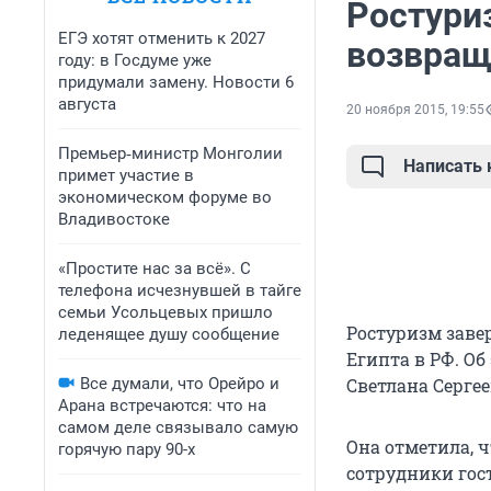
Ростури
ЕГЭ хотят отменить к 2027
возвращ
году: в Госдуме уже
придумали замену. Новости 6
августа
20 ноября 2015, 19:55
Премьер‑министр Монголии
Написать
примет участие в
экономическом форуме во
Владивостоке
«Простите нас за всё». С
телефона исчезнувшей в тайге
семьи Усольцевых пришло
Ростуризм заве
леденящее душу сообщение
Египта в РФ. Об
Все думали, что Орейро и
Светлана Сергее
Арана встречаются: что на
самом деле связывало самую
Она отметила, ч
горячую пару 90-х
сотрудники гост