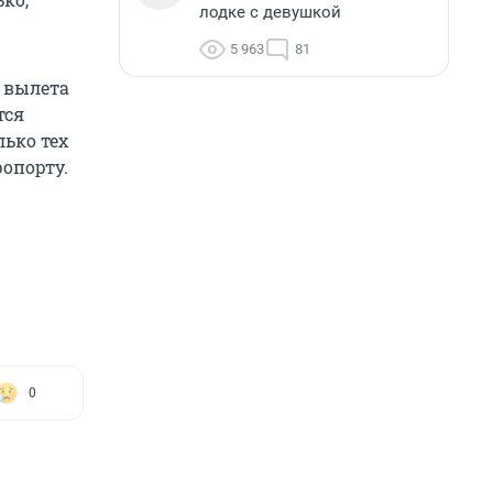
лодке с девушкой
5 963
81
о вылета
тся
лько тех
ропорту.
0