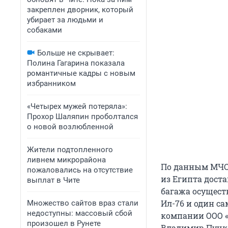
закреплен дворник, который
убирает за людьми и
собаками
Больше не скрывает:
Полина Гагарина показала
романтичные кадры с новым
избранником
«Четырех мужей потеряла»:
Прохор Шаляпин проболтался
о новой возлюбленной
Жители подтопленного
ливнем микрорайона
По данным МЧС 
пожаловались на отсутствие
из Египта дост
выплат в Чите
багажа осущест
Ил-76 и один с
Множество сайтов враз стали
недоступны: массовый сбой
компании ООО «
произошел в Рунете
Владимир Пучко