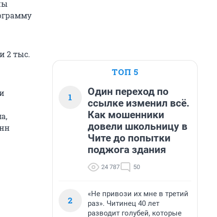
ны
рограмму
 2 тыс.
ТОП 5
Один переход по
и
1
ссылке изменил всё.
Как мошенники
а,
довели школьницу в
онн
Чите до попытки
поджога здания
24 787
50
«Не привози их мне в третий
2
раз». Читинец 40 лет
разводит голубей, которые