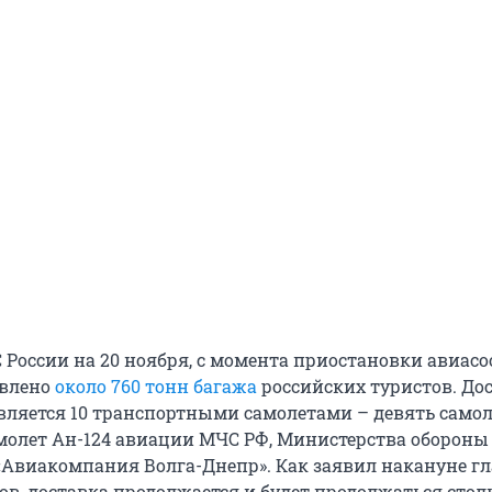
России на 20 ноября, с момента приостановки авиас
авлено
около 760 тонн багажа
российских туристов. До
вляется 10 транспортными самолетами – девять само
амолет Ан-124 авиации МЧС РФ, Министерства обороны
Авиакомпания Волга-Днепр». Как заявил накануне г
в, доставка продолжается и будет продолжаться столь