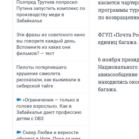
касается чарте
Полпред Трутнев попросил
Путина запустить комплекс по
программы туро
производству меди в
по возвращению 
Забайкалье
ФГУП «Почта Ро
Эти фразы из советского кино
вы говорите каждый день.
единиц багажа.
Вспомните из каких они
фильмов? — тест
6 ноября прези
Национального 
Пилоты потерпевшего
крушение самолета
авиасообщение с
рассказали, как выживали в
находились окол
сибирской тайге
багажа.
«Ограничения — только в
голове взрослых». Как в
Забайкалье дают профессию
детям с ОВЗ
Сквер Любви и верности
обновят в Чите. Пока за ним