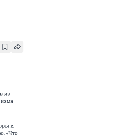
в из
ризма
торы и
ю. «Что