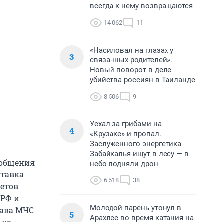
всегда к нему возвращаются
14 062
11
«Насиловал на глазах у
3
связанных родителей».
Новый поворот в деле
убийства россиян в Таиланде
8 506
9
Уехал за грибами на
4
«Крузаке» и пропал.
Заслуженного энергетика
Забайкалья ищут в лесу — в
ообщения
небо подняли дрон
ставка
6 518
38
летов
 РФ и
Молодой парень утонул в
лава МЧС
5
Арахлее во время катания на
ко,