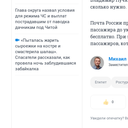
сколько нужно.
Глава округа назвал условия
для режима ЧС и выплат
пострадавшим от паводка
Почта России п
дачникам под Читой
пассажира до у
бесплатно. При 
«Пыталась жарить
пассажиров, кот
сыроежки на костре и
смастерила шалаш».
Спасатели рассказали, как
Михаил
провела ночь заблудившаяся
Заместител
забайкалка
Египет
Росту
0
Увидели опечатку? В