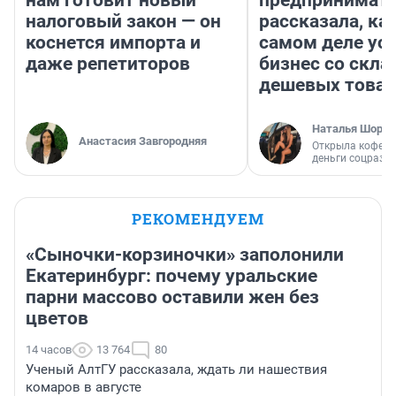
нам готовит новый
предпринимат
налоговый закон — он
рассказала, как
коснется импорта и
самом деле ус
даже репетиторов
бизнес со скл
дешевых това
Наталья Шорох
Анастасия Завгородняя
Открыла кофейн
деньги соцразв
РЕКОМЕНДУЕМ
«Сыночки-корзиночки» заполонили
Екатеринбург: почему уральские
парни массово оставили жен без
цветов
14 часов
13 764
80
Ученый АлтГУ рассказала, ждать ли нашествия
комаров в августе