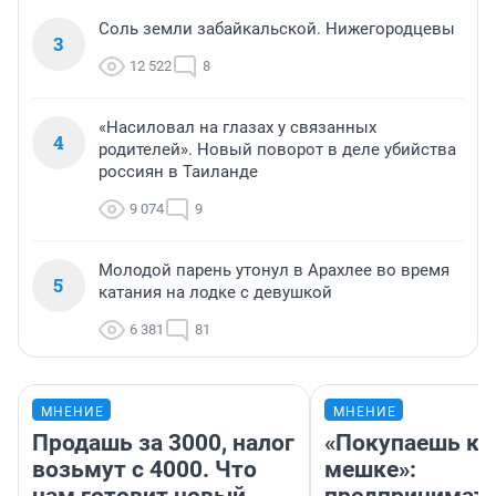
Соль земли забайкальской. Нижегородцевы
3
12 522
8
«Насиловал на глазах у связанных
4
родителей». Новый поворот в деле убийства
россиян в Таиланде
9 074
9
Молодой парень утонул в Арахлее во время
5
катания на лодке с девушкой
6 381
81
МНЕНИЕ
МНЕНИЕ
Продашь за 3000, налог
«Покупаешь ко
возьмут с 4000. Что
мешке»: