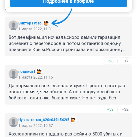
Подробнее в профиле
КОММЕНТАРИИ
16
Виктор Гусев.
1 марта 2022, 11:31
Вот денафикация исчезла,скоро демилитаризация 
исчезнет с переговоров а потом останется одно,ну 
признайте Крым.Россия проиграла информационную 
войну,этого и следовало ожидать если не 
+28
–17
подготовишься к ней.Надо учится у американцев  и 
запада,вот придумывает про геноцид албанцев 
подпись1
сербами и бомбишь Сербию и мир не 
1 марта 2022, 11:15
возмущается,наплевать что большинство материалов 
Да нормально всё. Бывало и хуже. Просто в этот раз 
это фейки,вот эти косовцы становятся 
вопят громче, чем обычно. А по поводу всеобщего 
потерпевшими,это те кто занимались продажей 
бойкота - опять же, бывало хуже. Но нет худа без 
человеческих органов.Также американцы потрясли 
добра - пусть наши "либералы" и "спортсмены" 
пробиркой с порошком и разбомбили Ирак,Европа 
+53
–32
почувствую себя Русскими, а не "гражданами мира". 
восстание исламистских радикалов объявили 
Может, в мозгах у них чище станет.  
восстанием народа против Каддафи и спокойно 
Ну как то так_620e049b542f5
бомбили.Если с Южной Осетией мы могли 
1 марта 2022, 10:57
обосновать военные действия то здесь даже не 
Хохлопопики по надцать раз фейки о 5000 убитых и 
попытались.Обстрелы Донбасса,так украинцы в 