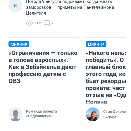
Погода 9 августа подскажет, когда ждать
5
заморозков — приметы на Пантелеймона
Целителя
7 653
2
МНЕНИЕ
МНЕНИЕ
«Ограничения — только
«Никого нельз
в голове взрослых».
победить». О ч
Как в Забайкалье дают
главный блокб
профессию детям с
этого года, ко
ОВЗ
бьет рекорды 
прокате: честн
отзыв на «Оди
Нолана
Команда проекта
Стас Соколов
«Редколлегия»
Эксперт