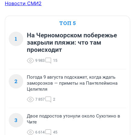
Новости СМИ2
ТОП 5
На Черноморском побережье
1
закрыли пляжи: что там
происходит
9 983
15
Погода 9 августа подскажет, когда ждать
2
заморозков — приметы на Пантелеймона
Целителя
7 857
2
Двое подростов утонули около Сухотино в
3
Чите
6 614
45