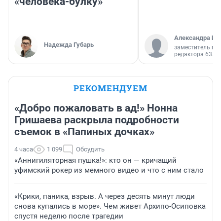
«человека-булку»
Александра Ис
Надежда Губарь
заместитель гл
редактора 63.RU
РЕКОМЕНДУЕМ
«Добро пожаловать в ад!» Нонна
Гришаева раскрыла подробности
съемок в «Папиных дочках»
4 часа
1 099
Обсудить
«Аннигиляторная пушка!»: кто он — кричащий
уфимский рокер из мемного видео и что с ним стало
«Крики, паника, взрыв. А через десять минут люди
снова купались в море». Чем живет Архипо-Осиповка
спустя неделю после трагедии