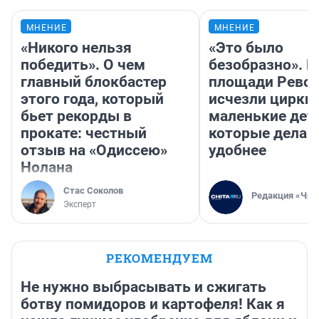
МНЕНИЕ
МНЕНИЕ
«Никого нельзя
«Это было
победить». О чем
безобразно». П
главный блокбастер
площади Рево
этого года, который
исчезли цирки 
бьет рекорды в
маленькие дет
прокате: честный
которые делаю
отзыв на «Одиссею»
удобнее
Нолана
Стас Соколов
Редакция «Чит
Эксперт
РЕКОМЕНДУЕМ
Не нужно выбрасывать и сжигать
ботву помидоров и картофеля! Как я