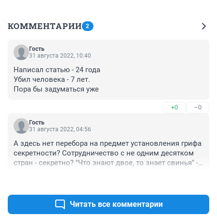
КОММЕНТАРИИ
2
Гость
31 августа 2022, 10:40
Написал статью - 24 года

Убил человека - 7 лет.

Пора бы задуматься уже
+0
–0
Гость
31 августа 2022, 04:56
А здесь нет перебора на предмет установления грифа 
секретности? Сотрудничество с не одним десятком 
стран - секретно? "Что знают двое, то знает свинья" - 
так, кажется? Не потягиваются ли сведения 
+0
–0
коммерческого характера под гостайну? "Внимательно 
следите за руками" -? Например, решения вопросов с 
обманутыми дольщиками прокуратура предлагает 
Читать все комментарии
администрациям решать "на местном уровне", без 