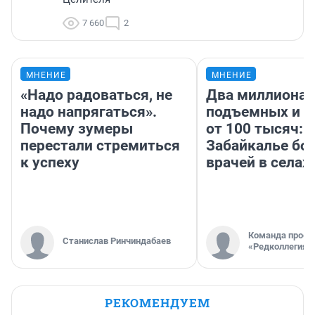
7 660
2
МНЕНИЕ
МНЕНИЕ
«Надо радоваться, не
Два миллиона
надо напрягаться».
подъемных и з
Почему зумеры
от 100 тысяч: 
перестали стремиться
Забайкалье бор
к успеху
врачей в селах
Команда проек
Станислав Ринчиндабаев
«Редколлегия»
РЕКОМЕНДУЕМ