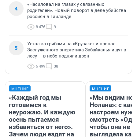
«Насиловал на глазах у связанных
4
родителей». Новый поворот в деле убийства
россиян в Таиланде
8 476
9
Уехал за грибами на «Крузаке» и пропал.
5
Заслуженного энергетика Забайкалья ищут в
лесу — в небо подняли дрон
6 499
38
МНЕНИЕ
МНЕНИЕ
«Каждый год мы
«Мы видим нов
готовимся к
Нолана»: с как
неурожаю. И каждую
настроем нужн
осень пытаемся
смотреть «Оди
избавиться от него».
чтобы она не
Зачем люди ездят на
выглядела как